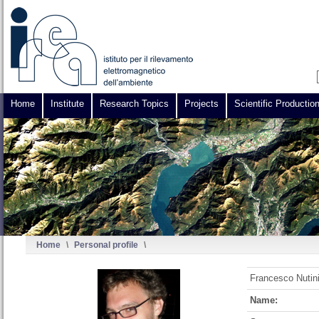
Home
Institute
Research Topics
Projects
Scientific Productio
Home
\
Personal profile
\
Francesco Nutin
Name: