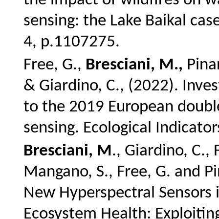
the impact of wildfires on w
sensing: the Lake Baikal cas
4, p.1107275.
Free, G.,
Bresciani, M.,
Pinar
& Giardino, C., (2022).
Inves
to the 2019 European double
sensing.
Ecological Indicato
Bresciani, M
., Giardino, C., 
Mangano, S., Free, G. and Pi
New Hyperspectral Sensors 
Ecosystem Health: Exploitin