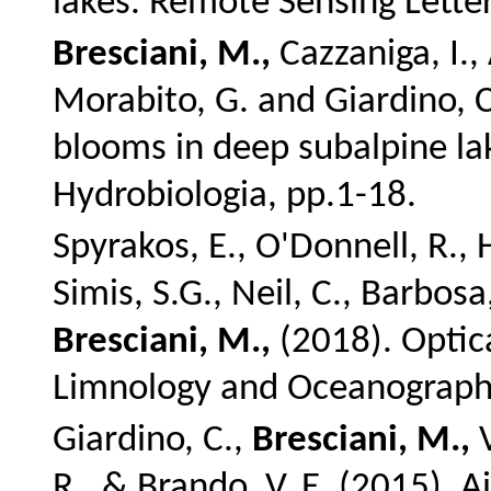
lakes.
Remote Sensing Letter
Bresciani, M.,
Cazzaniga, I., 
Morabito, G. and Giardino, C
blooms in deep subalpine la
Hydrobiologia, pp.1-18.
Spyrakos, E., O'Donnell, R., H
Simis, S.G., Neil, C., Barbosa
Bresciani, M.,
(2018). Optica
Limnology and Oceanography
Giardino, C.,
Bresciani, M.,
V
R., & Brando, V. E. (2015).
A