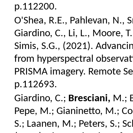
p.112200.
O'Shea, R.E., Pahlevan, N., S
Giardino, C., Li, L., Moore, T
Simis, S.G., (2021). Advanc
from hyperspectral observa
PRISMA imagery. Remote Sen
p.112693.
Giardino, C.;
Bresciani,
M.; B
Pepe, M.; Gianinetto, M.; Co
S.; Laanen, M.; Peters, S.; Sc