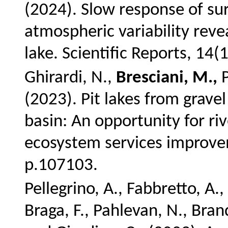
(2024).
Slow response of su
atmospheric variability reve
lake.
Scientific Reports, 14(
Ghirardi, N.,
Bresciani, M.,
P
(2023).
Pit lakes from grave
basin: An opportunity for ri
ecosystem services improv
p.107103.
Pellegrino, A., Fabbretto, A.,
Braga, F., Pahlevan, N., Brand