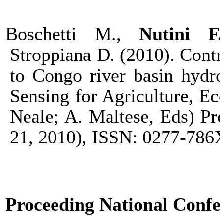
Boschetti M.,
Nutini F
Stroppiana D. (2010).
Contr
to Congo river basin hydr
Sensing for Agriculture, E
Neale; A. Maltese, Eds) P
21, 2010), ISSN: 0277-786
Proceeding National Conf