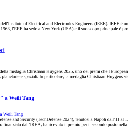
dell'Institute of Electrical and Electronics Engineers (IEEE). IEEE è u
ta nel 1963, l'EEE ha sede a New York (USA) e il suo scopo principale è
ri
re della medaglia Christiaan Huygens 2025, uno dei premi che l'Europe
rra, planetarie e spaziali. In particolare, la medaglia Christiaan Huygens
" a Weili Tang
fense and Security (TechDefense 2024), tenutosi a Napoli dall’11 al 1
io finanziata dall’IREA, ha ricevuto il premio per il secondo posto nell