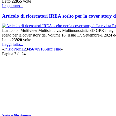
Letto
22855
volte
Leggi tutto...
Articolo di ricercatori IREA scelto per la cover story 
L'articolo “Multiview Multistatic vs. Multimonostatic 3D GPR Imagin
scelto per la cover story del Volume 16, Issue 17, Settembre-1 2024 del
Letto
23920
volte
Leggi tutto...
«
Inizio
Prec.
1
2
3
4
5
6
7
8
9
10
Succ.
Fine
»
Pagina 3 di 24
Sede istituzionale