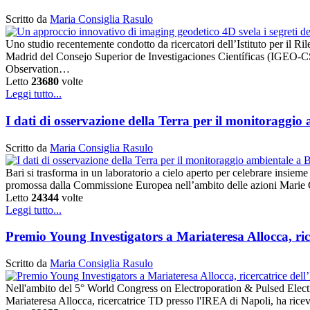
Scritto da
Maria Consiglia Rasulo
Uno studio recentemente condotto da ricercatori dell’Istituto per il
Madrid del Consejo Superior de Investigaciones Científicas (IGEO-CS
Observation…
Letto
23680
volte
Leggi tutto...
I dati di osservazione della Terra per il monitoraggio
Scritto da
Maria Consiglia Rasulo
Bari si trasforma in un laboratorio a cielo aperto per celebrare insieme
promossa dalla Commissione Europea nell’ambito delle azioni Marie C
Letto
24344
volte
Leggi tutto...
Premio Young Investigators a Mariateresa Allocca, r
Scritto da
Maria Consiglia Rasulo
Nell'ambito del 5° World Congress on Electroporation & Pulsed Electr
Mariateresa Allocca, ricercatrice TD presso l'IREA di Napoli, ha rice