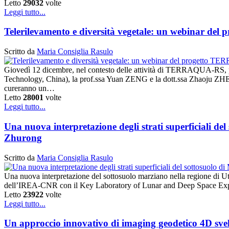
Letto
29032
volte
Leggi tutto...
Telerilevamento e diversità vegetale: un webinar d
Scritto da
Maria Consiglia Rasulo
Giovedì 12 dicembre, nel contesto delle attività di TERRAQUA-RS, 
Technology, China), la prof.ssa Yuan ZENG e la dott.ssa Zhaoju Z
cureranno un…
Letto
28001
volte
Leggi tutto...
Una nuova interpretazione degli strati superficiali del
Zhurong
Scritto da
Maria Consiglia Rasulo
Una nuova interpretazione del sottosuolo marziano nella regione di Ut
dell’IREA-CNR con il Key Laboratory of Lunar and Deep Space Expl
Letto
23922
volte
Leggi tutto...
Un approccio innovativo di imaging geodetico 4D svela