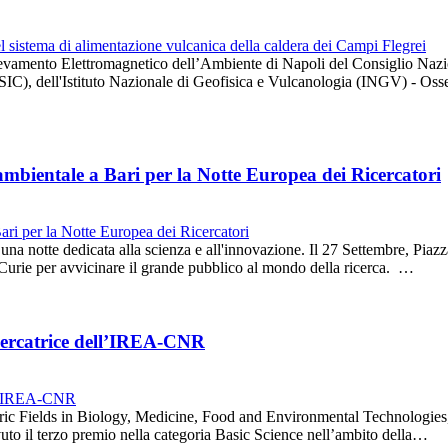
 Rilevamento Elettromagnetico dell’Ambiente di Napoli del Consiglio Naz
IC), dell'Istituto Nazionale di Geofisica e Vulcanologia (INGV) - Os
 ambientale a Bari per la Notte Europea dei Ricercatori
 una notte dedicata alla scienza e all'innovazione. Il 27 Settembre, Piaz
urie per avvicinare il grande pubblico al mondo della ricerca. …
icercatrice dell’IREA-CNR
ic Fields in Biology, Medicine, Food and Environmental Technologies, 
vuto il terzo premio nella categoria Basic Science nell’ambito della…