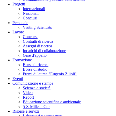
Progetti
Internazionali
Nazionali
Conclusi
Personale
Visiting Scientists
Lavoro
Concorsi
Contratti di ricerca
Assegni di ricerca
Incarichi di collaborazione
Gare d'appalto
Formazione
Borse di ricerca
Borse di studio
Premi di laurea "Eugenio Zilioli"
Eventi
Comunicazione e stampa
Scienza e società
Video
Report
Educazione scientifica e ambientale
5 X Mille al Cnr
Risorse e servizi
Laboratori e attrezzature