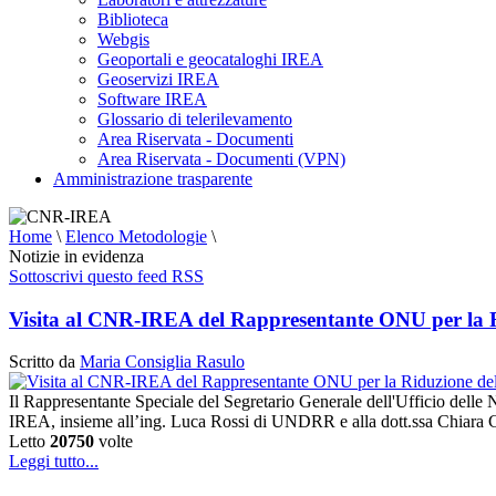
Biblioteca
Webgis
Geoportali e geocataloghi IREA
Geoservizi IREA
Software IREA
Glossario di telerilevamento
Area Riservata - Documenti
Area Riservata - Documenti (VPN)
Amministrazione trasparente
Home
\
Elenco Metodologie
\
Notizie in evidenza
Sottoscrivi questo feed RSS
Visita al CNR-IREA del Rappresentante ONU per la Ri
Scritto da
Maria Consiglia Rasulo
Il Rappresentante Speciale del Segretario Generale dell'Ufficio delle
IREA, insieme all’ing. Luca Rossi di UNDRR e alla dott.ssa Chiara C
Letto
20750
volte
Leggi tutto...