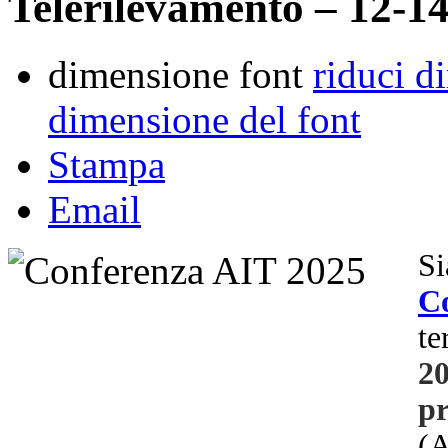
Telerilevamento – 12-1
dimensione font
riduci d
dimensione del font
Stampa
Email
S
C
t
2
pr
(