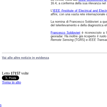
16.4, a conferma della sua rilevanza nel
L’
IEEE (Institute of Electrical and Elec
affini, con una vasta rete internazionale d
La nomina di Francesco Soldovieri a quest
del telerilevamento e della diagnostica e
Francesco Soldovieri
è riconosciuto a l
georadar. Ha inoltre già ricoperto il ruol
Remote Sensing
(TGRS) e
IEEE Transac
Vai alle altre notizie in evidenza
Letto
17157
volte
Torna in alto
in