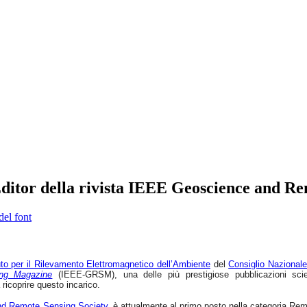
Editor della rivista IEEE Geoscience and R
del font
tuto per il Rilevamento Elettromagnetico dell’Ambiente
del
Consiglio Nazionale
ng Magazine
(IEEE-GRSM), una delle più prestigiose pubblicazioni scienti
 ricoprire questo incarico.
d Remote Sensing Society
, è attualmente al primo posto nella categoria Re