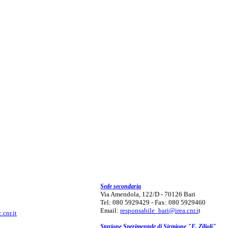
Sede secondaria
Via Amendola, 122/D - 70126 Bari
Tel: 080 5929429 - Fax: 080 5929460
Email:
responsabile_bari@irea.cnr.i
t
.cnr.it
Stazione Sperimentale di Sirmione "E. Zilioli"