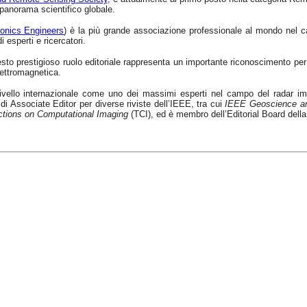
 panorama scientifico globale.
tronics Engineers
) è la più grande associazione professionale al mondo nel camp
i esperti e ricercatori.
o prestigioso ruolo editoriale rappresenta un importante riconoscimento per la
lettromagnetica.
ivello internazionale come uno dei massimi esperti nel campo del radar imag
o di Associate Editor per diverse riviste dell’IEEE, tra cui
IEEE Geoscience an
tions on Computational Imaging
(TCI), ed è membro dell’Editorial Board della