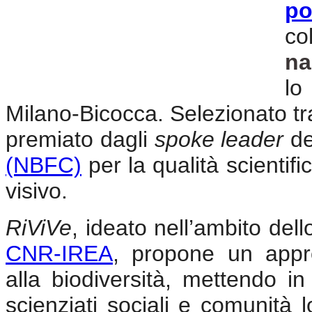
po
co
na
lo
Milano-Bicocca. Selezionato tra 
premiato dagli
spoke leader
d
(NBFC)
per la qualità scientifi
visivo.
RiViVe
, ideato nell’ambito de
CNR-IREA
, propone un appro
alla biodiversità, mettendo in 
scienziati sociali e comunità l