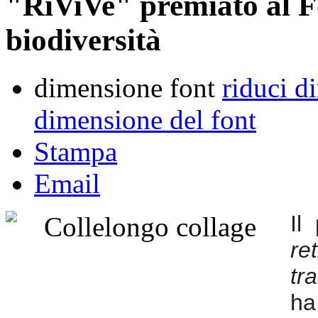
"RiViVe" premiato al F
biodiversità
dimensione font
riduci d
dimensione del font
Stampa
Email
Il
r
tr
ha