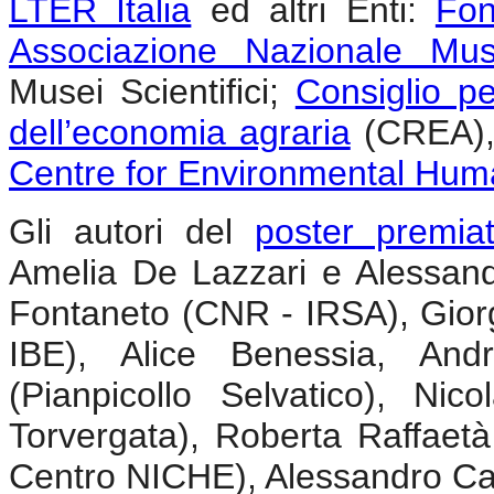
LTER Italia
ed altri Enti:
Fon
Associazione Nazionale Muse
Musei Scientifici;
Consiglio per
dell’economia agraria
(CREA)
Centre for Environmental Huma
Gli autori del
poster premia
Amelia De Lazzari e Alessan
Fontaneto (CNR - IRSA), Gior
IBE), Alice Benessia, And
(Pianpicollo Selvatico), N
Torvergata), Roberta Raffaetà
Centro NICHE), Alessandro Ca