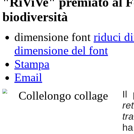
"RiViVe" premiato al F
biodiversità
dimensione font
riduci d
dimensione del font
Stampa
Email
Il
r
tr
ha