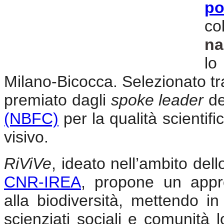
po
co
na
lo
Milano-Bicocca. Selezionato tra 
premiato dagli
spoke leader
d
(NBFC)
per la qualità scientifi
visivo.
RiViVe
, ideato nell’ambito de
CNR-IREA
, propone un appro
alla biodiversità, mettendo in 
scienziati sociali e comunità l