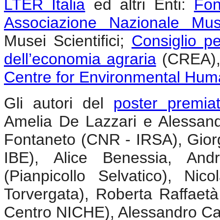
LTER Italia
ed altri Enti:
Fon
Associazione Nazionale Muse
Musei Scientifici;
Consiglio per
dell’economia agraria
(CREA)
Centre for Environmental Huma
Gli autori del
poster premia
Amelia De Lazzari e Alessan
Fontaneto (CNR - IRSA), Gior
IBE), Alice Benessia, And
(Pianpicollo Selvatico), N
Torvergata), Roberta Raffaetà
Centro NICHE), Alessandro Ca