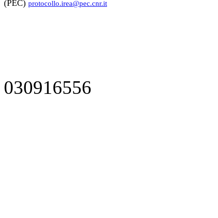
(PEC)
protocollo.irea@pec.cnr.it
030916556