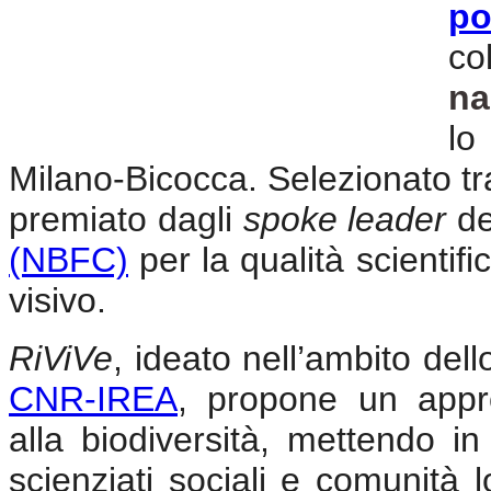
po
co
na
lo
Milano-Bicocca. Selezionato tra 
premiato dagli
spoke leader
d
(NBFC)
per la qualità scientifi
visivo.
RiViVe
, ideato nell’ambito de
CNR-IREA
, propone un appro
alla biodiversità, mettendo in 
scienziati sociali e comunità l