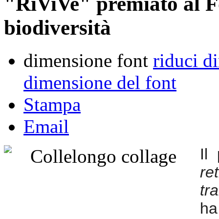
"RiViVe" premiato al F
biodiversità
dimensione font
riduci d
dimensione del font
Stampa
Email
Il
r
tr
ha