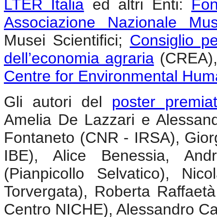
LTER Italia
ed altri Enti:
Fon
Associazione Nazionale Muse
Musei Scientifici;
Consiglio per
dell’economia agraria
(CREA)
Centre for Environmental Huma
Gli autori del
poster premia
Amelia De Lazzari e Alessan
Fontaneto (CNR - IRSA), Gior
IBE), Alice Benessia, And
(Pianpicollo Selvatico), N
Torvergata), Roberta Raffaetà
Centro NICHE), Alessandro Ca