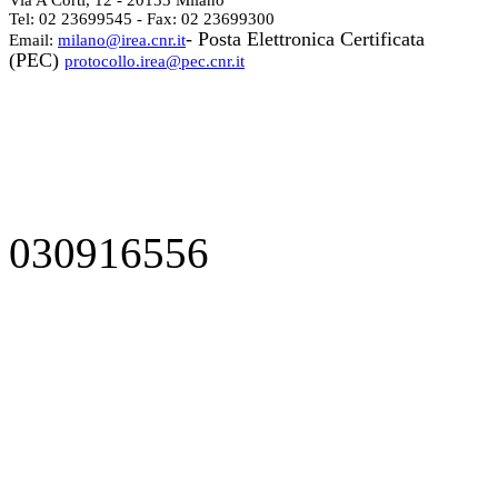
Via A Corti, 12 - 20133 Milano
Tel: 02 23699545 - Fax: 02 23699300
- Posta Elettronica Certificata
Email:
milano@irea.cnr.it
(PEC)
protocollo.irea@pec.cnr.it
030916556