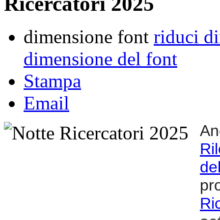
Ricercatori 2025
dimensione font
riduci d
dimensione del font
Stampa
Email
An
Ri
de
pr
Ri