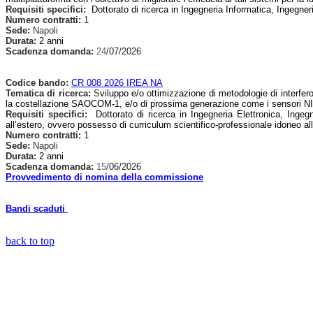
Requisiti specifici:
Dottorato di ricerca in Ingegneria Informatica, Ingegneri
Numero contratti:
1
Sede:
Napoli
Durata:
2 anni
Scadenza domanda:
24
/07/2026
Codice bando:
CR 008 2026 IREA NA
Tematica di ricerca:
S
viluppo e/o ottimizzazione di metodologie di interfer
la costellazione SAOCOM-1, e/o di prossima generazione come i sensori
Requisiti specifici:
Dottorato di ricerca in Ingegneria Elettronica, Ingeg
all’estero, ovvero possesso di curriculum scientifico-professionale idoneo allo
Numero contratti:
1
Sede:
Napoli
Durata:
2 anni
Scadenza domanda:
15
/06/2026
Provvedimento di nomina della commissione
Bandi scaduti
back to top