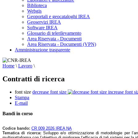
Biblioteca
Webgis
Geoportali e geocataloghi IREA
Geoservizi IREA
Software IREA
Glossario di telerilevamento
Area Riservata - Documenti
Area Riservata - Documenti (VPN)
Amministrazione trasparente
Home
\
Lavoro
\
Contratti di ricerca
font size
decrease font size
increase font si
Stampa
E-mail
Bandi in corso
Codice bando:
CR 009 2026 IREA NA
Tematica di ricerca:
Sviluppo e/o ottimizzazione di metodologie per l’ana
multipiattaforma con l’obiettivo di migliorare l’efficacia di tali sistemi per la