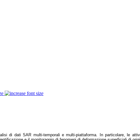
ze
lisi di dati SAR multi-temporali e multi-piattaforma. In particolare, le att
 identificazione e il monitoraggio di fenomeni di deformazione superficiali di ori