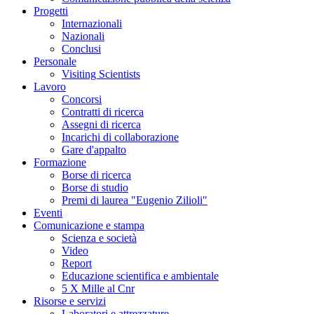
Progetti
Internazionali
Nazionali
Conclusi
Personale
Visiting Scientists
Lavoro
Concorsi
Contratti di ricerca
Assegni di ricerca
Incarichi di collaborazione
Gare d'appalto
Formazione
Borse di ricerca
Borse di studio
Premi di laurea "Eugenio Zilioli"
Eventi
Comunicazione e stampa
Scienza e società
Video
Report
Educazione scientifica e ambientale
5 X Mille al Cnr
Risorse e servizi
Laboratori e attrezzature