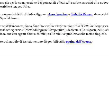
esse sia per la comprensione dei potenziali effetti sulla salute associati alle nuo
ostiche e terapeutiche.
 protagonisti dell’iniziativa figurano
Anna Sannino
e
Stefania Romeo
, ricercatric
 Special Issue.
orso dell’incontro, Anna Sannino terrà la relazione dal titolo “
Cellular Responses
hemical Agents: A Methodological Perspective
”, dedicata alle risposte cellula
nazione con agenti fisici o chimici, e alle relative problematiche metodologiche.
to e il modulo di iscrizione sono disponibili sulla
pagina dell’evento
.