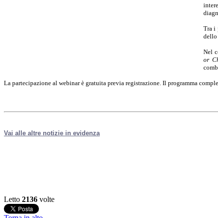
inter
diagn
Tra i
dello
Nel c
or C
combi
La partecipazione al webinar è gratuita previa registrazione. Il programma comple
Vai alle altre notizie in evidenza
Letto
2136
volte
Torna in alto