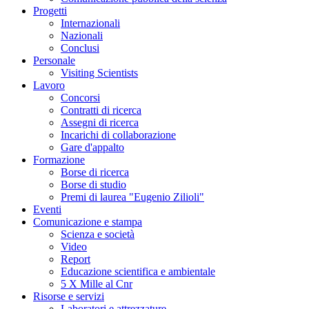
Progetti
Internazionali
Nazionali
Conclusi
Personale
Visiting Scientists
Lavoro
Concorsi
Contratti di ricerca
Assegni di ricerca
Incarichi di collaborazione
Gare d'appalto
Formazione
Borse di ricerca
Borse di studio
Premi di laurea "Eugenio Zilioli"
Eventi
Comunicazione e stampa
Scienza e società
Video
Report
Educazione scientifica e ambientale
5 X Mille al Cnr
Risorse e servizi
Laboratori e attrezzature