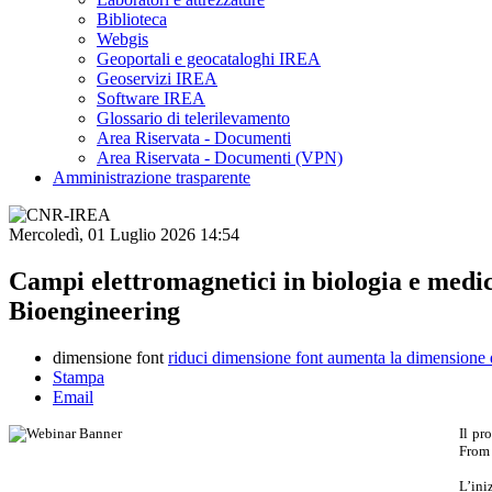
Biblioteca
Webgis
Geoportali e geocataloghi IREA
Geoservizi IREA
Software IREA
Glossario di telerilevamento
Area Riservata - Documenti
Area Riservata - Documenti (VPN)
Amministrazione trasparente
Mercoledì, 01 Luglio 2026 14:54
Campi elettromagnetici in biologia e medi
Bioengineering
dimensione font
riduci dimensione font
aumenta la dimensione 
Stampa
Email
Il pr
From 
L’ini