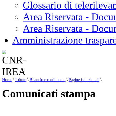
Glossario di telerilev
Area Riservata - Docu
Area Riservata - Doc
Amministrazione traspar
Home
\
Istituto
\
Bilancio e rendimento
\
Pagine istituzionali
\
Comunicati stampa