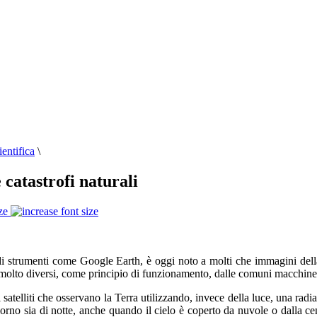
entifica
\
 catastrofi naturali
ze
i strumenti come Google Earth, è oggi noto a molti che immagini della s
n molto diversi, come principio di funzionamento, dalle comuni macchine 
 satelliti che osservano
la Terra
utilizzando, invece della luce, una radi
 giorno sia di notte, anche quando il cielo è coperto da nuvole o dalla 