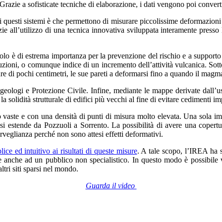
razie a sofisticate tecniche di elaborazione, i dati vengono poi converti
di questi sistemi è che permettono di misurare piccolissime deformazioni
zie all’utilizzo di una tecnica innovativa sviluppata interamente pres
lo è di estrema importanza per la prevenzione del rischio e a supporto 
zioni, o comunque indice di un incremento dell’attività vulcanica. Sotto 
ure di pochi centimetri, le sue pareti a deformarsi fino a quando il magm
 geologi e Protezione Civile. Infine, mediante le mappe derivate dall’u
a solidità strutturale di edifici più vecchi al fine di evitare cedimenti im
 vaste e con una densità di punti di misura molto elevata. Una sola i
si estende da Pozzuoli a Sorrento. La possibilità di avere una copertur
rveglianza perché non sono attesi effetti deformativi.
ice ed intuitivo ai risultati di queste misure
. A tale scopo, l’IREA ha 
 anche ad un pubblico non specialistico. In questo modo è possibile v
ltri siti sparsi nel mondo.
Guarda il video