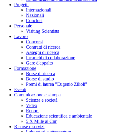
Progetti
Internazionali
Nazionali
Conclusi
Personale
Visiting Scientists
Lavoro
Concorsi
Contratti di ricerca
Assegni di ricerca
Incarichi di collaborazione
Gare d'appalto
Formazione
Borse di ricerca
Borse di studio
Premi di laurea "Eugenio Zilioli"
Eventi
Comunicazione e stampa
Scienza e società
Video
Report
Educazione scientifica e ambientale
5 X Mille al Cnr
Risorse e servizi
Laboratori e attrezzature