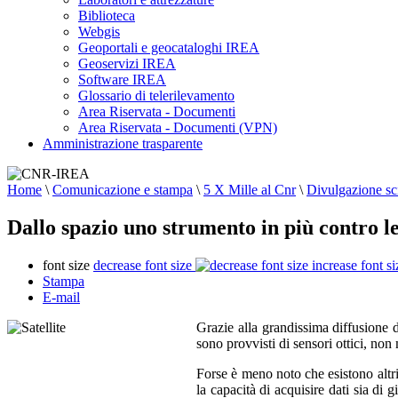
Biblioteca
Webgis
Geoportali e geocataloghi IREA
Geoservizi IREA
Software IREA
Glossario di telerilevamento
Area Riservata - Documenti
Area Riservata - Documenti (VPN)
Amministrazione trasparente
Home
\
Comunicazione e stampa
\
5 X Mille al Cnr
\
Divulgazione sci
Dallo spazio uno strumento in più contro le
font size
decrease font size
increase font si
Stampa
E-mail
Grazie alla grandissima diffusione d
sono provvisti di sensori ottici, no
Forse è meno noto che esistono altri
la capacità di acquisire dati sia di