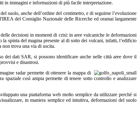
ti in immagini e informazioni di più facile interpretazione.
 del suolo, anche dell’ordine del centimetro, e di seguirne l’evoluzione
so l'IREA del Consiglio Nazionale delle Ricerche ed oramai largamente
delle decisioni in momenti di crisi: in aree vulcaniche le deformazioni
la spinta del magma presente al di sotto dei vulcani, infatti, l’edificio
a non trova una via di uscita.
so dei dati SAR, si possono identificare anche nelle città aree dove il
provvisi e disastrosi.
mmagine radar permette di ottenere la mappa di
a spaziale così ampia permette di tenere sotto controllo e analizzare
sviluppato una piattaforma web molto semplice da utilizzare perché si
isualizzare, in maniera semplice ed intuitiva, deformazioni del suolo