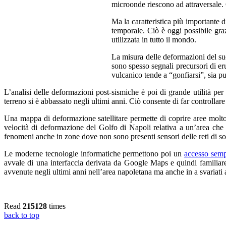
microonde riescono ad attraversale. G
Ma la caratteristica più importante 
temporale. Ciò è oggi possibile gra
utilizzata in tutto il mondo.
La misura delle deformazioni del suo
sono spesso segnali precursori di eru
vulcanico tende a “gonfiarsi”, sia p
L’analisi delle deformazioni post-sismiche è poi di grande utilità per
terreno si è abbassato negli ultimi anni. Ciò consente di far controllare l
Una mappa di deformazione satellitare permette di coprire aree molto
velocità di deformazione del Golfo di Napoli relativa a un’area che 
fenomeni anche in zone dove non sono presenti sensori delle reti di so
Le moderne tecnologie informatiche permettono poi un
accesso sempl
avvale di una interfaccia derivata da Google Maps e quindi familiare
avvenute negli ultimi anni nell’area napoletana ma anche in a svariati a
Read
215128
times
back to top