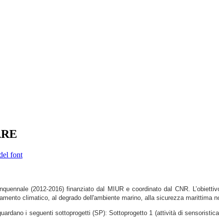
MARE
del font
quennale (2012-2016) finanziato dal MIUR e coordinato dal CNR. L’obiettivo del
iamento climatico, al degrado dell'ambiente marino, alla sicurezza marittima no
guardano i seguenti sottoprogetti (SP): Sottoprogetto 1 (attività di sensoristica 