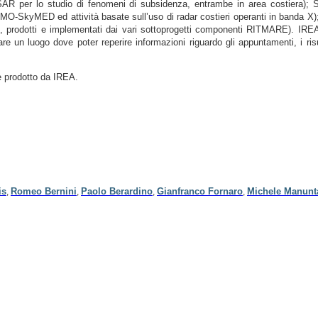
o SAR per lo studio di fenomeni di subsidenza, entrambe in area costiera); 
-SkyMED ed attività basate sull’uso di radar costieri operanti in banda X); So
i, prodotti e implementati dai vari sottoprogetti componenti RITMARE). IREA è
e un luogo dove poter reperire informazioni riguardo gli appuntamenti, i risult
 prodotto da IREA.
is
Romeo Bernini
Paolo Berardino
Gianfranco Fornaro
Michele Manunt
,
,
,
,