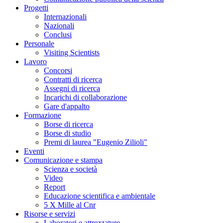
Progetti
Internazionali
Nazionali
Conclusi
Personale
Visiting Scientists
Lavoro
Concorsi
Contratti di ricerca
Assegni di ricerca
Incarichi di collaborazione
Gare d'appalto
Formazione
Borse di ricerca
Borse di studio
Premi di laurea "Eugenio Zilioli"
Eventi
Comunicazione e stampa
Scienza e società
Video
Report
Educazione scientifica e ambientale
5 X Mille al Cnr
Risorse e servizi
Laboratori e attrezzature