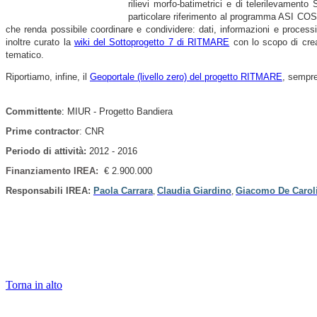
rilievi morfo-batimetrici e di telerilevament
particolare riferimento al programma ASI COSMO
che renda possibile coordinare e condividere: dati, informazioni e process
inoltre curato la
wiki del Sottoprogetto 7 di RITMARE
con lo scopo di crear
tematico.
Riportiamo, infine, il
Geoportale (livello zero) del progetto RITMARE
, sempre
Committente
:
MIUR - Progetto Bandiera
Prime contractor
:
CNR
Periodo di attività
:
2012 - 2016
Finanziamento IREA:
€ 2.900.000
Responsabili IREA:
Paola Carrara
Claudia Giardino
Giacomo De Carol
,
,
Torna in alto