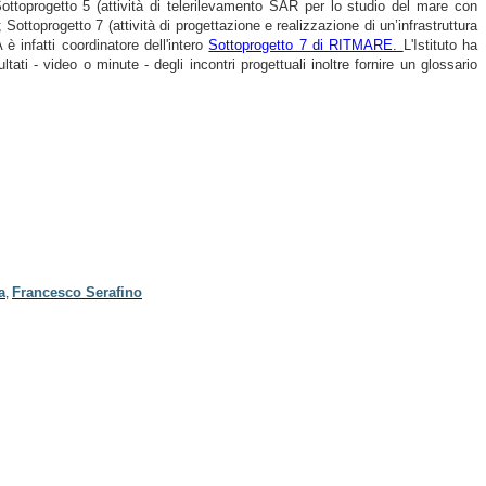
Sottoprogetto 5 (attività di telerilevamento SAR per lo studio del mare con
ttoprogetto 7 (attività di progettazione e realizzazione di un’infrastruttura
 infatti coordinatore dell'intero
Sottoprogetto 7 di RITMARE.
L'Istituto ha
ati - video o minute - degli incontri progettuali inoltre fornire un glossario
a
Francesco Serafino
,