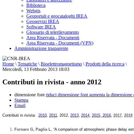
Biblioteca
Webgis
Geoportali e geocataloghi IREA
Geoservizi IREA
Software IREA
Glossario di telerilevamento
Area Riservata - Documenti
Area Riservata - Documenti (VPN)
Amministrazione trasparente
Home
\
Tematiche
\
Bioelettromagnetismo
\
Prodotti della ricerca
\
Mercoledì, 13 Febbraio 2013 18:03
Contributi in rivista - anno 2012
dimensione font
riduci dimensione font
aumenta la dimensione 
Stampa
Email
Contributi in rivista:
2010
,
2011
,
2012
,
2013
,
2014
,
2015
,
2016
,
2017
,
2018
Fornaro G, Paglia L
, “A comparison of atmospheric phase delay es