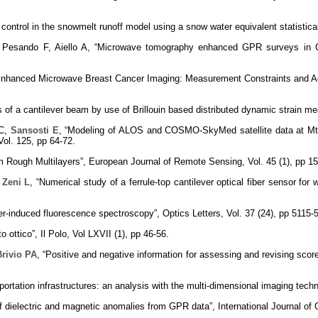
control in the snowmelt runoff model using a snow water equivalent statistica
 Pesando F, Aiello A, “Microwave tomography enhanced GPR surveys in Ce
nhanced Microwave Breast Cancer Imaging: Measurement Constraints and Ac
s of a cantilever beam by use of Brillouin based distributed dynamic strain m
 C,
Sansosti E
, “Modeling of ALOS and COSMO-SkyMed satellite data at Mt E
ol. 125, pp 64-72.
rom Rough Multilayers”, European Journal of Remote Sensing, Vol. 45 (1), pp 1
,
Zeni L
, “Numerical study of a ferrule-top cantilever optical fiber sensor fo
ser-induced fluorescence spectroscopy”, Optics Letters, Vol. 37 (24), pp 5115-
to ottico”, Il Polo, Vol LXVII (1), pp 46-56.
Brivio PA
, “Positive and negative information for assessing and revising sc
sportation infrastructures: an analysis with the multi-dimensional imaging tec
of dielectric and magnetic anomalies from GPR data”, International Journal o