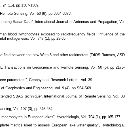
 24 (15), pp 1307-1309.
Remote Sensing, Vol. 50 (9), pp 3364-3373.
ating Radar Data”, International Journal of Antennas and Propagation, Vo.
uman blood lymphocytes exposed to radiofrequency fields: Influence of the
tal mutagenesis, Vol. 747 (1), pp 29-35.
the field between the new Wisp-3 and other radiometers (TriOS Ramses, ASD
 IEEE Transactions on Geoscience and Remote Sensing, Vol. 50 (6), pp 2175-
urce parameters”, Geophysical Research Letters, Vol. 39.
nal of Geophysics and Engineering, Vol. 9 (4), pp S64-S69.
extended SBAS technique”, International Journal of Remote Sensing, Vol. 33
anning, Vol. 107 (3), pp 245-254.
macrophytes in European lakes”, Hydrobiologia, Vol. 704 (1), pp 165-177.
phyte metrics used to assess European lake water quality”, Hydrobiologia,