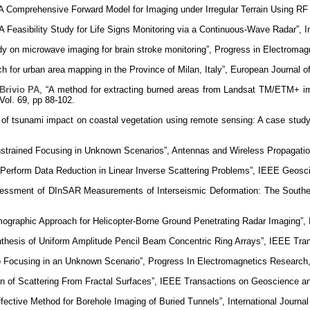
A Comprehensive Forward Model for Imaging under Irregular Terrain Using RF 
 Feasibility Study for Life Signs Monitoring via a Continuous-Wave Radar”, I
tudy on microwave imaging for brain stroke monitoring”, Progress in Electroma
ach for urban area mapping in the Province of Milan, Italy”, European Journal 
Brivio PA
, “A method for extracting burned areas from Landsat TM/ETM+ ima
ol. 69, pp 88-102.
s of tsunami impact on coastal vegetation using remote sensing: A case study
nstrained Focusing in Unknown Scenarios”, Antennas and Wireless Propagation
Perform Data Reduction in Linear Inverse Scattering Problems”, IEEE Geosci
ssessment of DInSAR Measurements of Interseismic Deformation: The Southe
Tomographic Approach for Helicopter-Borne Ground Penetrating Radar Imaging”
nthesis of Uniform Amplitude Pencil Beam Concentric Ring Arrays”, IEEE Tran
o Focusing in an Unknown Scenario”, Progress In Electromagnetics Research,
ation of Scattering From Fractal Surfaces”, IEEE Transactions on Geoscience 
fective Method for Borehole Imaging of Buried Tunnels”, International Journa