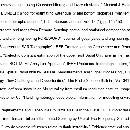
ssay images using Gaussian filtering and fuzzy clustering”, Medical & Biolo
 “BOMBER: a tool for estimating water quality and bottom properties from r
illouin fiber-optic sensors”, IEEE Sensors Journal, Vol. 12 (1), pp 145-150.
tasets and maps from Remote Sensing: spatial and statistical comparison at di
ge and civil engineering FOREWORD”, Journal of geophysics and engineering, 
e Scatterers in SAR Tomography”, IEEE Transactions on Geoscience and Remot
G, “Dielectric constant estimation of the uppermost Basal Unit layer in the mar
solution BOTDA: An Analytical Approach”, IEEE Photonics Technology Letters, 
cale Spatial Resolution by BOFDA: Measurements and Signal Processing”, IEEE
y: New Challenges and Opportunities”, The Radio Science Bulletin, Vol. 341,
rest leaf area index in an Alpine valley from medium resolution satellite image
issteiner CJ, “Handling heterogeneous bipolar information for modelling env
 Requirements and Capabilities towards an ESDI: the HUMBOLDT Protected Areas
on Time-Domain Brillouin Distributed Sensing by Use of Two Frequency-Shifted
, “How do volcanic rift zones relate to flank instability? Evidence from collaps