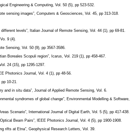
gical Engineering & Computing, Vol. 50 (5), pp 523-532.
emote sensing images”, Computers & Geosciences, Vol. 45, pp 313-318.
fferent levels”, Italian Journal of Remote Sensing, Vol. 44 (1), pp 69-81.
Vo. 9 (4).
e Sensing, Vol. 50 (9), pp 3567-3586.
tian Boreales Scopuli region”, Icarus, Vol. 219 (1), pp 458-467.
Vol. 24 (15), pp 1295-1297.
 Photonics Journal, Vol. 4 (1), pp 48-56.
 pp 10-21.
ry and in situ data”, Journal of Applied Remote Sensing, Vol. 6.
ironmental syndromes of global change”, Environmental Modelling & Software,
 Scenario”, International Journal of Digital Earth, Vol. 5 (5), pp 417-438.
 Optical Beam Pairs”, IEEE Photonics Journal, Vol. 4 (5), pp 1900-1908.
ing rifts at Etna”, Geophysical Research Letters, Vol. 39.