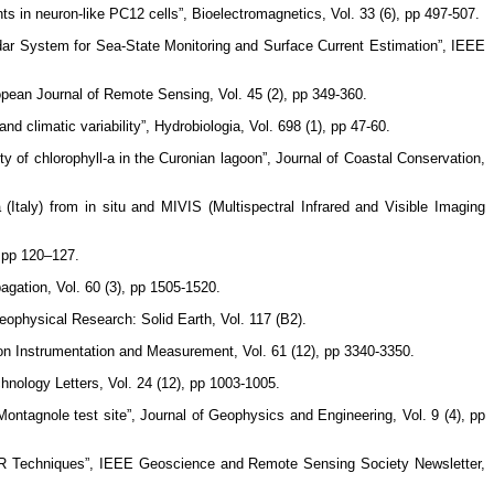
s in neuron-like PC12 cells”, Bioelectromagnetics, Vol. 33 (6), pp 497-507.
r System for Sea-State Monitoring and Surface Current Estimation”, IEEE
ropean Journal of Remote Sensing, Vol. 45 (2), pp 349-360.
climatic variability”, Hydrobiologia, Vol. 698 (1), pp 47-60.
ity of chlorophyll-a in the Curonian lagoon”, Journal of Coastal Conservation,
taly) from in situ and MIVIS (Multispectral Infrared and Visible Imaging
, pp 120–127.
gation, Vol. 60 (3), pp 1505-1520.
 Geophysical Research: Solid Earth, Vol. 117 (B2).
n Instrumentation and Measurement, Vol. 61 (12), pp 3340-3350.
ology Letters, Vol. 24 (12), pp 1003-1005.
ntagnole test site”, Journal of Geophysics and Engineering, Vol. 9 (4), pp
AR Techniques”, IEEE Geoscience and Remote Sensing Society Newsletter,