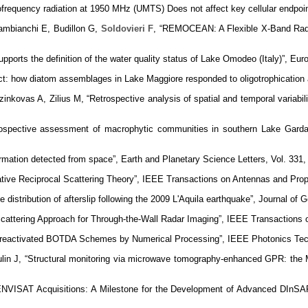
ofrequency radiation at 1950 MHz (UMTS) Does not affect key cellular endpoint
Zambianchi E, Budillon G,
Soldovieri F
, “REMOCEAN: A Flexible X-Band Rada
pports the definition of the water quality status of Lake Omodeo (Italy)”, Eu
: how diatom assemblages in Lake Maggiore responded to oligotrophication and 
azinkovas A, Zilius M, “Retrospective analysis of spatial and temporal variabil
rospective assessment of macrophytic communities in southern Lake Garda (I
ormation detected from space”, Earth and Planetary Science Letters, Vol. 331
ative Reciprocal Scattering Theory”, IEEE Transactions on Antennas and Propa
e distribution of afterslip following the 2009 L'Aquila earthquake”, Journal of
attering Approach for Through-the-Wall Radar Imaging”, IEEE Transactions o
Preactivated BOTDA Schemes by Numerical Processing”, IEEE Photonics Techn
in J, “Structural monitoring via microwave tomography-enhanced GPR: the Mo
 ENVISAT Acquisitions: A Milestone for the Development of Advanced DInS