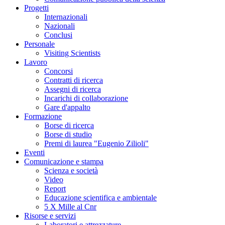
Progetti
Internazionali
Nazionali
Conclusi
Personale
Visiting Scientists
Lavoro
Concorsi
Contratti di ricerca
Assegni di ricerca
Incarichi di collaborazione
Gare d'appalto
Formazione
Borse di ricerca
Borse di studio
Premi di laurea "Eugenio Zilioli"
Eventi
Comunicazione e stampa
Scienza e società
Video
Report
Educazione scientifica e ambientale
5 X Mille al Cnr
Risorse e servizi
Laboratori e attrezzature