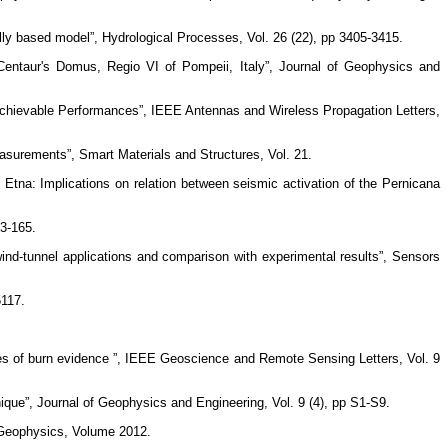
lly based model”, Hydrological Processes, Vol. 26 (22), pp 3405-3415.
ntaur's Domus, Regio VI of Pompeii, Italy”, Journal of Geophysics and
hievable Performances”, IEEE Antennas and Wireless Propagation Letters,
easurements”, Smart Materials and Structures, Vol. 21.
tna: Implications on relation between seismic activation of the Pernicana
53-165.
r wind-tunnel applications and comparison with experimental results”, Sensors
5117.
ores of burn evidence ”, IEEE Geoscience and Remote Sensing Letters, Vol. 9
hnique”, Journal of Geophysics and Engineering, Vol. 9 (4), pp S1-S9.
f Geophysics, Volume 2012.