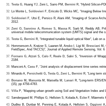
Testa G
, Huang YJ, Zeni L, Sarro PM,
Bernini R
, “Hybrid Silicon-
Lo Monte L,
Soldovieri F
, Erricolo D, Wicks MC, “Imaging Below Ir
Soldovieri F
, Utsi E, Persico R, Alani AM, “Imaging of Scarce Arc
2012.
Zeni O, Sannino A, Romeo S, Massa R
, Sarti M, Reddy AB, Pr
universal mobile telecommunication system (UMTS) signal and the spe
Testa G, Bernini R
, “Integrated tunable liquid optical fiber”, Lab on 
Hommersom A, Kratzer S, Laanen M, Ansko I, Ligi M,
Bresciani M,
FieldSpec, And TACCS)”, Journal of Applied Remote Sensing, Vol. 6 
Fornaro G
, Atzori S,
Calo F, Reale D
, Salvi S, “Inversion of Wrap
2184.
Manconi A,
Casu F
, “Joint analysis of displacement time series re
Minardo A,
Persichetti G, Testa G, Zeni L, Bernini R
, “Long term st
Bonano M, Manunta M
, Marsella M,
Lanari R
, “Long-term ERS/ENV
(15), pp 4756-4783.
Villa P
, “Mapping urban growth using Soil and Vegetation Index and L
Søndergaard M, Phillips G, Hellsten S, Kolada A, Ecke F, Mäemets
Dudley B, Dunbar M, Penning E, Kolada A, Hellsten S,
Oggioni A