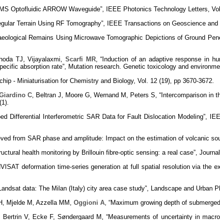
PDMS Optofluidic ARROW Waveguide”, IEEE Photonics Technology Letters, Vol.
regular Terrain Using RF Tomography”, IEEE Transactions on Geoscience and 
haeological Remains Using Microwave Tomographic Depictions of Ground Penetr
ihoda TJ, Vijayalaxmi,
Scarfi MR
, “Induction of an adaptive response in h
cific absorption rate”, Mutation research. Genetic toxicology and environmen
a chip - Miniaturisation for Chemistry and Biology, Vol. 12 (19), pp 3670-3672.
 Giardino C
, Beltran J, Moore G, Wernand M, Peters S, “Intercomparison in 
(1).
ped Differential Interferometric SAR Data for Fault Dislocation Modeling”,
trieved from SAR phase and amplitude: Impact on the estimation of volcanic so
ructural health monitoring by Brillouin fibre-optic sensing: a real case”, Jour
ISAT deformation time-series generation at full spatial resolution via the 
andsat data: The Milan (Italy) city area case study”, Landscape and Urban Pl
 H, Mjelde M, Azzella MM,
Oggioni A
, “Maximum growing depth of submerged 
, Bertrin V, Ecke F, Søndergaard M, “Measurements of uncertainty in macro