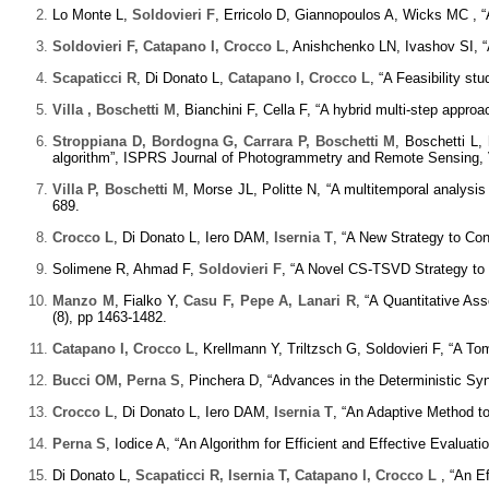
Lo Monte L,
Soldovieri F
, Erricolo D, Giannopoulos A, Wicks MC , “
Soldovieri F, Catapano I, Crocco L
, Anishchenko LN, Ivashov SI, “A
Scapaticci R
, Di Donato L,
Catapano I, Crocco L
, “A Feasibility s
Villa , Boschetti M
, Bianchini F, Cella F, “A hybrid multi-step appro
Stroppiana D, Bordogna G, Carrara P, Boschetti M
, Boschetti L,
algorithm”, ISPRS Journal of Photogrammetry and Remote Sensing, V
Villa P, Boschetti M
, Morse JL, Politte N, “A multitemporal analysi
689.
Crocco L
, Di Donato L, Iero DAM,
Isernia T
, “A New Strategy to Co
Solimene R, Ahmad F,
Soldovieri F
, “A Novel CS-TSVD Strategy to 
Manzo M
, Fialko Y,
Casu F, Pepe A, Lanari R
, “A Quantitative A
(8), pp 1463-1482.
Catapano I, Crocco L
, Krellmann Y, Triltzsch G, Soldovieri F, “A 
Bucci OM, Perna S
, Pinchera D, “Advances in the Deterministic Sy
Crocco L
, Di Donato L, Iero DAM,
Isernia T
, “An Adaptive Method t
Perna S
, Iodice A, “An Algorithm for Efficient and Effective Evalu
Di Donato L,
Scapaticci R, Isernia T, Catapano I, Crocco L
, “An Ef