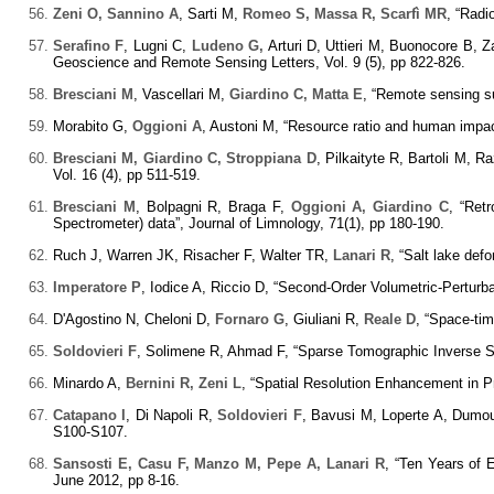
Zeni O, Sannino A
, Sarti M,
Romeo S, Massa R, Scarfì MR
, “Radi
Serafino F
, Lugni C,
Ludeno G,
Arturi D, Uttieri M, Buonocore B, 
Geoscience and Remote Sensing Letters, Vol. 9 (5), pp 822-826.
Bresciani M
, Vascellari M,
Giardino C, Matta E
, “Remote sensing su
Morabito G,
Oggioni A
, Austoni M, “Resource ratio and human impact
Bresciani M, Giardino C, Stroppiana D
, Pilkaityte R, Bartoli M, R
Vol. 16 (4), pp 511-519.
Bresciani M
, Bolpagni R, Braga F,
Oggioni A, Giardino C
, “Ret
Spectrometer) data”, Journal of Limnology, 71(1), pp 180-190.
Ruch J, Warren JK, Risacher F, Walter TR,
Lanari R
, “Salt lake def
Imperatore P
, Iodice A, Riccio D, “Second-Order Volumetric-Perturb
D'Agostino N, Cheloni D,
Fornaro G
, Giuliani R,
Reale D
, “Space-tim
Soldovieri F
, Solimene R, Ahmad F, “Sparse Tomographic Inverse Sc
Minardo A,
Bernini R, Zeni L
, “Spatial Resolution Enhancement in 
Catapano I
, Di Napoli R,
Soldovieri F
, Bavusi M, Loperte A, Dumoul
S100-S107.
Sansosti E, Casu F, Manzo M, Pepe A, Lanari R
, “Ten Years of
June 2012, pp 8-16.