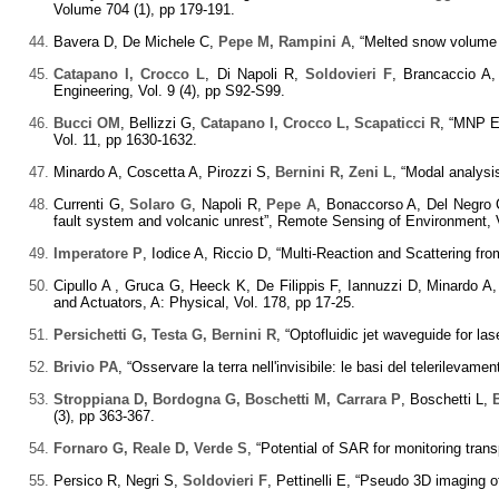
Volume 704 (1), pp 179-191.
Bavera D, De Michele C,
Pepe M, Rampini A
, “Melted snow volume 
Catapano I, Crocco L
, Di Napoli R,
Soldovieri F
, Brancaccio A,
Engineering, Vol. 9 (4), pp S92-S99.
Bucci OM
, Bellizzi G,
Catapano I, Crocco L, Scapaticci R
, “MNP E
Vol. 11, pp 1630-1632.
Minardo A, Coscetta A, Pirozzi S,
Bernini R, Zeni L
, “Modal analysi
Currenti G,
Solaro G
, Napoli R,
Pepe A
, Bonaccorso A, Del Negro
fault system and volcanic unrest”, Remote Sensing of Environment, V
Imperatore P
, Iodice A, Riccio D, “Multi-Reaction and Scattering f
Cipullo A , Gruca G, Heeck K, De Filippis F, Iannuzzi D, Minardo A
and Actuators, A: Physical, Vol. 178, pp 17-25.
Persichetti G, Testa G, Bernini R
, “Optofluidic jet waveguide for la
Brivio PA
, “Osservare la terra nell'invisibile: le basi del telerilevamen
Stroppiana D, Bordogna G, Boschetti M, Carrara P
, Boschetti L,
(3), pp 363-367.
Fornaro G, Reale D, Verde S
, “Potential of SAR for monitoring tran
Persico R, Negri S,
Soldovieri F
, Pettinelli E, “Pseudo 3D imaging 