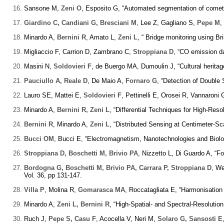
Sansone M,
Zeni O
, Esposito G, “Automated segmentation of comet a
Giardino C, Candiani G, Bresciani M
, Lee Z, Gagliano S,
Pepe M
,
Minardo A,
Bernini R
, Amato L,
Zeni L
, “ Bridge monitoring using Br
Migliaccio F, Carrion D, Zambrano C,
Stroppiana D
, “CO emission da
Masini N,
Soldovieri F
, de Buergo MA, Dumoulin J, “Cultural herita
Pauciullo A, Reale D
, De Maio A,
Fornaro G
, “Detection of Doubl
Lauro SE, Mattei E,
Soldovieri F
, Pettinelli E, Orosei R, Vannaroni 
Minardo A,
Bernini R, Zeni L
, “Differential Techniques for High-Re
Bernini R
, Minardo A,
Zeni L
, “Distributed Sensing at Centimeter-S
Bucci OM
, Bucci E, “Electromagnetism, Nanotechnologies and Biolog
Stroppiana D, Boschetti M, Brivio PA
, Nizzetto L, Di Guardo A, “Fo
Bordogna G, Boschetti M, Brivio PA, Carrara P, Stroppiana D
, We
Vol. 36, pp 131-147.
Villa P
, Molina R,
Gomarasca MA
, Roccatagliata E, “Harmonisation
Minardo A,
Zeni L, Bernini R
, “High-Spatial- and Spectral-Resoluti
Ruch J,
Pepe S, Casu F
, Acocella V, Neri M,
Solaro G, Sansosti E