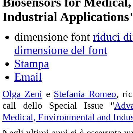
Biosensors for Medical
Industrial Applications
dimensione font
riduci d
dimensione del font
Stampa
Email
Olga Zeni
e
Stefania Romeo
, ric
call dello Special Issue
"
Adva
Medical, Environmental and Indust
Negli ultimi anni si è osservata un