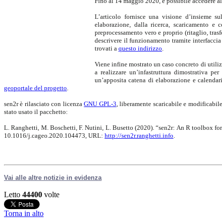
Fino al 14 maggio 2020, è possibile accedere al
L’articolo fornisce una visione d’insieme su
elaborazione, dalla ricerca, scaricamento e c
preprocessamento vero e proprio (ritaglio, tras
descrivere il funzionamento tramite interfaccia
trovati a
questo indirizzo
.
Viene infine mostrato un caso concreto di utili
a realizzare un’infastruttura dimostrativa pe
un’apposita catena di elaborazione e calendariz
geoportale del progetto
.
sen2r è rilasciato con licenza
GNU GPL-3
, liberamente scaricabile e modificabile
stato usato il pacchetto:
L. Ranghetti, M. Boschetti, F. Nutini, L. Busetto (2020). “sen2r: An R toolbox 
10.1016/j.cageo.2020.104473, URL:
http://sen2r.ranghetti.info
.
Vai alle altre notizie in evidenza
Letto
44400
volte
Torna in alto