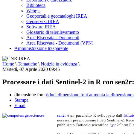
Biblioteca
Webgis
Geoportali e geocataloghi IREA
Geoservizi IREA
Software IREA
Glossario di telerilevamento
Area Riservata - Documenti
Area Riservata - Documenti (VPN)
Amministrazione trasparente
Home
\
Tematiche
\
Notizie in evidenza
\
Martedì, 07 Aprile 2020 09:45
Processare i dati Sentinel-2 in R con sen2
dimensione font
riduci dimensione font
aumenta la dimensione 
Stampa
Email
sen2r
è un pacchetto R sviluppato dall’
Istitu
necessari per processare i dati Sentinel-2. Rec
pubblicato l’articolo scientifico “
s
en2r”: An R 