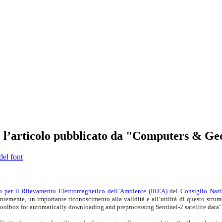
r: l’articolo pubblicato da "Computers & Ge
del font
to per il Rilevamento Elettromagnetico dell’Ambiente (IREA)
del
Consiglio Nazi
entemente, un importante riconoscimento alla validità e all’utilità di questo strume
toolbox for automatically downloading and preprocessing Sentinel-2 satellite data"