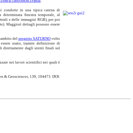
vier.com/a/1ao0SMMTPaksz
.
ni condotte in una tipica catena di
a determinata finestra temporale, al
ttrali e delle immagini RGB), per poi
te). Maggiori dettagli possono essere
’ambito del
progetto SATURNO
volto
essere usato, tramite definizione di
 direttamente dagli utenti finali sul
zare nei lavori scientifici nei quali è
ters & Geosciences, 139, 104473. DOI: