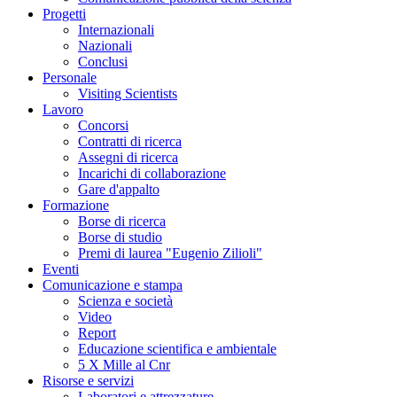
Progetti
Internazionali
Nazionali
Conclusi
Personale
Visiting Scientists
Lavoro
Concorsi
Contratti di ricerca
Assegni di ricerca
Incarichi di collaborazione
Gare d'appalto
Formazione
Borse di ricerca
Borse di studio
Premi di laurea "Eugenio Zilioli"
Eventi
Comunicazione e stampa
Scienza e società
Video
Report
Educazione scientifica e ambientale
5 X Mille al Cnr
Risorse e servizi
Laboratori e attrezzature