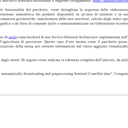
l’articolo e scaricarlo utilizzando il seguente collegamento:
https://authors.else
lle funzionalità del pacchetto: viene dettagliata la sequenza delle elaborazio
orrezione atmosferica dei prodotti disponibili su un’area di interesse e in un
formazioni geometriche, mascheratura delle aree nuvolose, calcolo degli indici spe
 grafica o da linea di comando (utile a semiautomatizzare un’elaborazione ricorren
zzo di
sen2r
come
backend
di una
Service-Oriented Architecture
implementata nell
r l’agricoltura di precisione. Questo caso d’uso mostra come il pacchetto possa 
zazione della stessa, per ottenere informazioni dal valore aggiunto visualizzabili
 dagli utenti. Di seguito viene indicata la referenza completa dell’articolo, da utiliz
for automatically downloading and preprocessing Sentinel-2 satellite data”. Compu