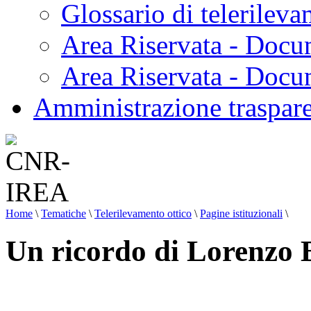
Glossario di telerilev
Area Riservata - Docu
Area Riservata - Doc
Amministrazione traspar
Home
\
Tematiche
\
Telerilevamento ottico
\
Pagine istituzionali
\
Un ricordo di Lorenzo 