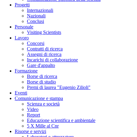
Progetti
Internazionali
Nazionali
Conclusi
Personale
Visiting Scientists
Lavoro
Concorsi
Contratti di ricerca
Assegni di ricerca
Incarichi di collaborazione
Gare d'appalto
Formazione
Borse di ricerca
Borse di studio
Premi di laurea "Eugenio Zilioli"
Eventi
Comunicazione e stampa
Scienza e società
Video
Report
Educazione scientifica e ambientale
5 X Mille al Cnr
Risorse e servizi
Laboratori e attrezzature