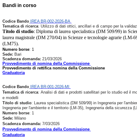
Bandi in corso
Codice
Bando
IREA BR-002-2026-BA
Tematica di ricerca
: Utilizzo di dati ottici, ancillari e di campo per la val
Titolo di studio
: Diploma di laurea specialistica (DM 509/99) in Scienz
laurea magistrale (DM 270/04) in Scienze e tecnologie agrarie (LM-69),
(LM75).
Numero borse
: 1
Sede:
Bari
Scadenza domanda:
21/03/2026
Provvedimento di nomina della Commissione
Provvedimento di rettifica nomina della Commissione
Graduatoria
Codice
Bando
IREA BR-001-2026-MI
Tematica di ricerca
: Analisi di dati e prodotti satellitari per lo studio ed il
e modelli
Titolo di studio
: Laurea specialistica (DM 509/99) in Ingegneria per l'ambien
Ingegneria per l'ambiente e il territorio (LM-35), Ingegneria della sicurezza (
Numero borse
: 1
Sede:
Milano
Scadenza domanda:
7/03/2026
Provvedimento di nomina della Commissione
Graduatoria