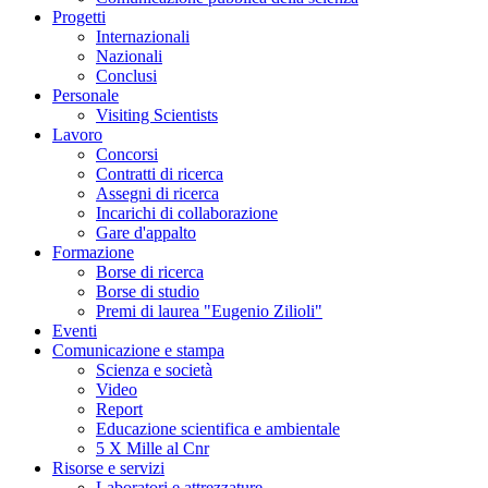
Progetti
Internazionali
Nazionali
Conclusi
Personale
Visiting Scientists
Lavoro
Concorsi
Contratti di ricerca
Assegni di ricerca
Incarichi di collaborazione
Gare d'appalto
Formazione
Borse di ricerca
Borse di studio
Premi di laurea "Eugenio Zilioli"
Eventi
Comunicazione e stampa
Scienza e società
Video
Report
Educazione scientifica e ambientale
5 X Mille al Cnr
Risorse e servizi
Laboratori e attrezzature