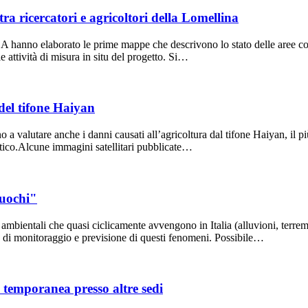
ra ricercatori e agricoltori della Lomellina
 hanno elaborato le prime mappe che descrivono lo stato delle aree colt
le attività di misura in situ del progetto. Si…
 del tifone Haiyan
 a valutare anche i danni causati all’agricoltura dal tifone Haiyan, il pi
siatico.Alcune immagini satellitari pubblicate…
Fuochi"
ambientali che quasi ciclicamente avvengono in Italia (alluvioni, terremo
se di monitoraggio e previsione di questi fenomeni. Possibile…
 temporanea presso altre sedi