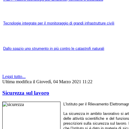
Tecnologie integrate per il monitoraggio di grandi infrastrutture civili
Dallo spazio uno strumento in più contro le catastrofi naturali
Leggi tutto...
Ultima modifica il Giovedì, 04 Marzo 2021 11:22
Sicurezza sul lavoro
L’Istituto per il Rilevamento Elettromagn
La sicurezza in ambito lavorativo si art
delle attività scientifiche e del funzi
prescrizioni sulla sicurezza sul lavoro. 
che l’Istituto si è dato in materia di si