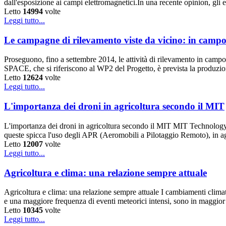
dall'esposizione ai campi elettromagnetici.In una recente opinion, gli 
Letto
14994
volte
Leggi tutto...
Le campagne di rilevamento viste da vicino: in campo 
Proseguono, fino a settembre 2014, le attività di rilevamento in campo d
SPACE, che si riferiscono al WP2 del Progetto, è prevista la produzion
Letto
12624
volte
Leggi tutto...
L'importanza dei droni in agricoltura secondo il MIT
L'importanza dei droni in agricoltura secondo il MIT MIT Technology Re
queste spicca l'uso degli APR (Aeromobili a Pilotaggio Remoto), in a
Letto
12007
volte
Leggi tutto...
Agricoltura e clima: una relazione sempre attuale
Agricoltura e clima: una relazione sempre attuale I cambiamenti climatic
e una maggiore frequenza di eventi meteorici intensi, sono in maggio
Letto
10345
volte
Leggi tutto...