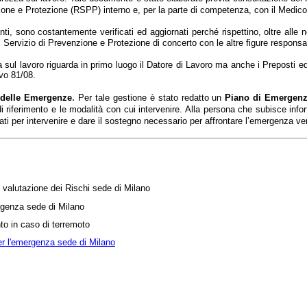
zione e Protezione (RSPP) interno e, per la parte di competenza, con il Medi
anti,
sono costantemente verificati ed aggiornati perché rispettino, oltre alle 
dal Servizio di Prevenzione e Protezione di concerto con le altre figure respon
 sul lavoro riguarda in primo luogo il Datore di Lavoro ma anche i Preposti ed 
 vo 81/08.
.
 delle Emergenze
Per tale gestione è stato redatto un
Piano di Emergenz
di riferimento e le modalità con cui intervenire. A
lla persona che subisce info
ati per intervenire e dare il sostegno necessario per affrontare l’emergenza ver
valutazione dei Rischi sede di Milano
genza sede di Milano
o in caso di terremoto
er l'emergenza sede di Milano