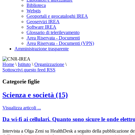
Biblioteca
Webgis
Geoportali e geocataloghi IREA
Geoservizi IREA
Software IREA
Glossario di telerilevamento
Area Riservata - Documenti
Area Riservata - Documenti (VPN)
Amministrazione trasparente
Home
\
Istituto
\
Organizzazione
\
Sottoscrivi questo feed RSS
Categorie figlie
Scienza e società (15)
Visualizza articoli ...
Da wi-fi ai cellulari. Quanto sono sicure le onde elet
Intervista a Olga Zeni su HealthDesk a seguito della pubblicazione del 