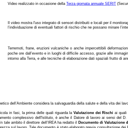
Video realizzato in occasione della
Terza giornata annuale SERIT
(Securi
Il video mostra l'uso integrato di sensori distribuiti e locali per il monitor
l’individuazione di eventuali fattori di rischio che ne possano minare l’in
Terremoti, frane, eruzioni vulcaniche o anche impercettibili deformazioni
poche ore dall’evento e in luoghi di difficile accesso, grazie alle immagin
intorno alla Terra, e alle tecniche di elaborazione dati spaziali frutto di anni
etico dell’Ambiente considera la salvaguardia della salute e della vita dei lavo
icola in fasi, la prima delle quali riguarda la
Valutazione dei Rischi
ai quali
onamento complessivo dell'Istituto, è anche il Datore di lavoro ai sensi del D.
In tale ambito il direttore dell’IREA ha redatto il
Documento di Valutazione d
curezza sul lavoro.
Tale documento è stato elaborato previa consultazione dei 