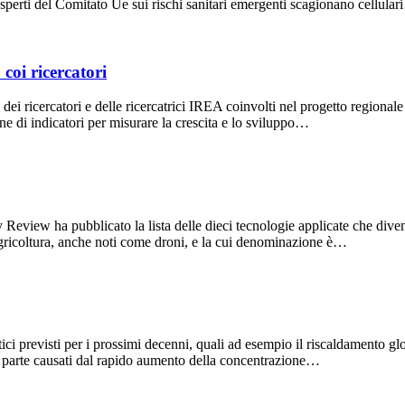
esperti del Comitato Ue sui rischi sanitari emergenti scagionano cellula
coi ricercatori
ei ricercatori e delle ricercatrici IREA coinvolti nel progetto regionale 
e di indicatori per misurare la crescita e lo sviluppo…
view ha pubblicato la lista delle dieci tecnologie applicate che divente
gricoltura, anche noti come droni, e la cui denominazione è…
i previsti per i prossimi decenni, quali ad esempio il riscaldamento globa
r parte causati dal rapido aumento della concentrazione…