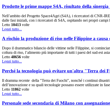
Prodotte le prime mappe S4A, risultato della sinergia t
Nell’ambito del Progetto Space4Agri (S4A), i ricercatori di CNR-IREA
dalle fasi iniziali, con i ricercatori di S4A, ospitando nei propri campi 
Letto
10413
volte
Leggi tutto...
A rischio la produzione di riso nelle Filippine a causa
Dopo il drammatico bilancio delle vittime nelle Filippine, si cominciano
coltura di riso, l’alimento più importante di tutti i paesi del sud-est a
Letto
48656
volte
Leggi tutto...
Perché la tecnologia può evitare un'altra "Terra dei 
Il dramma recente della "Terra dei Fuochi", nonché i continui disastri 
dell’innovazione e su quali tecnologie possano essere utilizzate in fa
Letto
11862
volte
Leggi tutto...
Personale sede secondaria di Milano con assegnazione