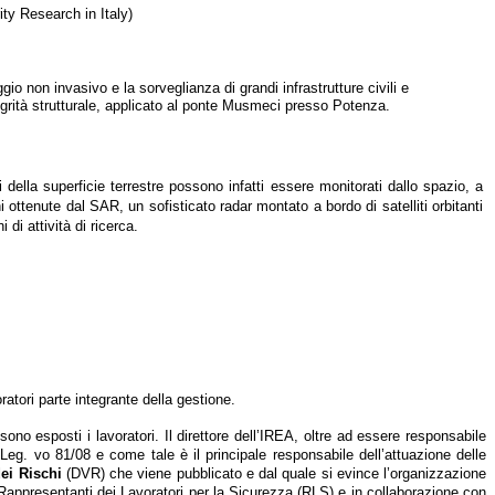
ty Research in Italy)
aggio non invasivo e la sorveglianza di grandi infrastrutture civili e
tegrità strutturale, applicato al ponte Musmeci presso Potenza.
 della superficie terrestre possono infatti essere monitorati dallo spazio, a
i ottenute dal SAR, un sofisticato radar montato a bordo di satelliti orbitanti
 di attività di ricerca.
ratori parte integrante della gestione.
sono esposti i lavoratori. Il direttore dell’IREA, oltre ad essere responsabile
 Leg. vo 81/08 e come tale è il principale responsabile dell’attuazione delle
ei Rischi
(DVR)
che viene pubblicato e dal quale si evince l’organizzazione
Rappresentanti dei Lavoratori per la Sicurezza (RLS) e in collaborazione con