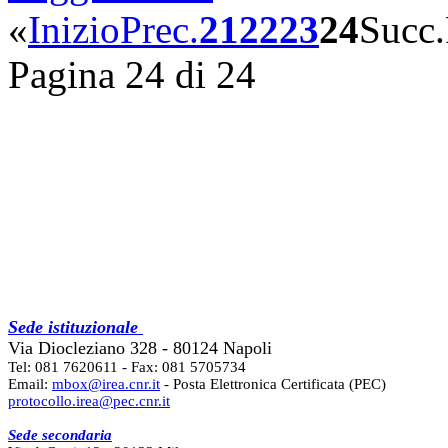
«
Inizio
Prec.
21
22
23
24
Succ.
Pagina 24 di 24
Sede istituzionale
Via Diocleziano 328 - 80124 Napoli
Tel: 081 7620611 - Fax: 081 5705734
Email:
mbox@irea.cnr.it
- Posta Elettronica Certificata (PEC)
protocollo.irea@pec.cnr.it
Sede secondaria