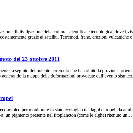
ne di divulgazione della cultura scientifica e tecnologica, dove i visit
costantemente grazie ai satelliti. Terremoti, frane, eruzioni vulcaniche
emoto del 23 ottobre 2011
biente, a seguito del potente terremoto che ha colpito la provincia orien
) generando la mappa delle deformazioni provocate dall’evento sismico
uropei
d economico per monitorare lo stato ecologico dei laghi europei, da an
 -a, un pigmento presente nel fitoplancton (come le alghe) ritenuto un…