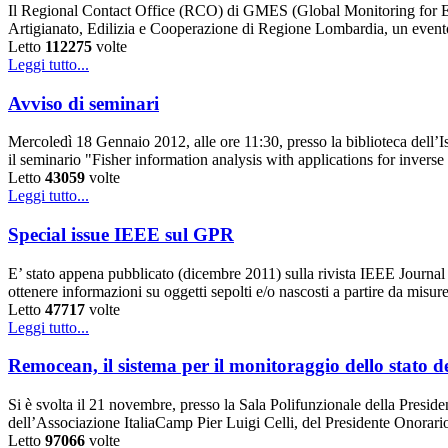
Il Regional Contact Office (RCO) di GMES (Global Monitoring for Env
Artigianato, Edilizia e Cooperazione di Regione Lombardia, un event
Letto
112275
volte
Leggi tutto...
Avviso di seminari
Mercoledì 18 Gennaio 2012, alle ore 11:30, presso la biblioteca dell’
il seminario "Fisher information analysis with applications for invers
Letto
43059
volte
Leggi tutto...
Special issue IEEE sul GPR
E’ stato appena pubblicato (dicembre 2011) sulla rivista IEEE Journal
ottenere informazioni su oggetti sepolti e/o nascosti a partire da misur
Letto
47717
volte
Leggi tutto...
Remocean, il sistema per il monitoraggio dello stato d
Si è svolta il 21 novembre, presso la Sala Polifunzionale della Preside
dell’Associazione ItaliaCamp Pier Luigi Celli, del Presidente Onorari
Letto
97066
volte