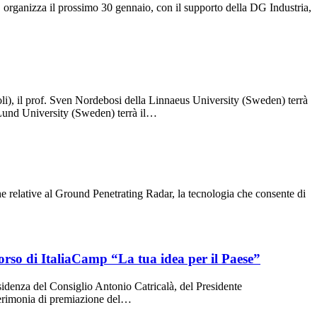
rganizza il prossimo 30 gennaio, con il supporto della DG Industria,
oli), il prof. Sven Nordebosi della Linnaeus University (Sweden) terrà
a Lund University (Sweden) terrà il…
e relative al Ground Penetrating Radar, la tecnologia che consente di
corso di ItaliaCamp “La tua idea per il Paese”
esidenza del Consiglio Antonio Catricalà, del Presidente
 Cerimonia di premiazione del…