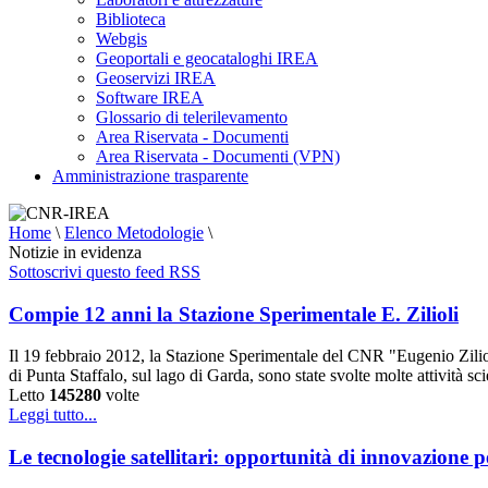
Biblioteca
Webgis
Geoportali e geocataloghi IREA
Geoservizi IREA
Software IREA
Glossario di telerilevamento
Area Riservata - Documenti
Area Riservata - Documenti (VPN)
Amministrazione trasparente
Home
\
Elenco Metodologie
\
Notizie in evidenza
Sottoscrivi questo feed RSS
Compie 12 anni la Stazione Sperimentale E. Zilioli
Il 19 febbraio 2012, la Stazione Sperimentale del CNR "Eugenio Zilioli
di Punta Staffalo, sul lago di Garda, sono state svolte molte attività sc
Letto
145280
volte
Leggi tutto...
Le tecnologie satellitari: opportunità di innovazione