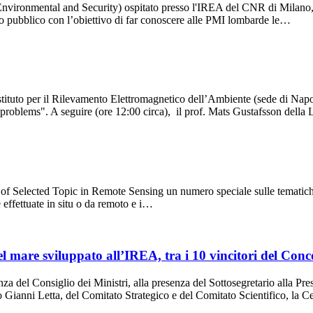
ironmental and Security) ospitato presso l'IREA del CNR di Milano, o
o pubblico con l’obiettivo di far conoscere alle PMI lombarde le…
Istituto per il Rilevamento Elettromagnetico dell’Ambiente (sede di Nap
e problems". A seguire (ore 12:00 circa), il prof. Mats Gustafsson dell
 of Selected Topic in Remote Sensing un numero speciale sulle tematich
e effettuate in situ o da remoto e i…
el mare sviluppato all’IREA, tra i 10 vincitori del Con
nza del Consiglio dei Ministri, alla presenza del Sottosegretario alla Pr
o Gianni Letta, del Comitato Strategico e del Comitato Scientifico, la