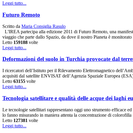
Leggi tutto...
Futuro Remoto
Scritto da
Maria Consiglia Rasulo
L'IREA partecipa alla edizione 2011 di Futuro Remoto, una manifestazio
viaggio che parte dallo Spazio, da dove il nostro Pianeta è monitorato 
Letto
159188
volte
Leggi tutto...
Deformazioni del suolo in Turchia provocate dal terr
I ricercatori dell’Istituto per il Rilevamento Elettromagnetico dell’Am
acquisiti dal satellite ENVISAT dell’Agenzia Spaziale Europea (ESA
Letto
63155
volte
Leggi tutto...
Tecnologia satellitare e qualità delle acque dei laghi e
Le tecnologie satellitari rappresentano oggi uno strumento efficace e
lo fanno misurando in maniera attenta la concentrazione di colorofilla
Letto
127381
volte
Leggi tutto...