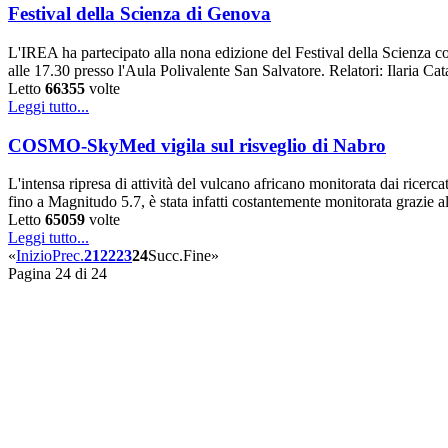
Festival della Scienza di Genova
L'IREA ha partecipato alla nona edizione del Festival della Scienza c
alle 17.30 presso l'Aula Polivalente San Salvatore. Relatori: Ilaria 
Letto
66355
volte
Leggi tutto...
COSMO-SkyMed vigila sul risveglio di Nabro
L'intensa ripresa di attività del vulcano africano monitorata dai rice
fino a Magnitudo 5.7, è stata infatti costantemente monitorata grazie all’
Letto
65059
volte
Leggi tutto...
«
Inizio
Prec.
21
22
23
24
Succ.
Fine
»
Pagina 24 di 24