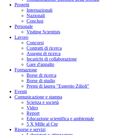
Progetti
Internazionali
Nazionali
Conclusi
Personale
Visiting Scientists
Lavoro
Concorsi
Contratti di ricerca
Assegni di ricerca
Incarichi di collaborazione
Gare d'appalto
Formazione
Borse di ricerca
Borse di studio
Premi di laurea "Eugenio Zilioli"
Eventi
Comunicazione e stampa
Scienza e società
Video
Report
Educazione scientifica e ambientale
5 X Mille al Cnr
Risorse e servizi
Laboratori e attrezzature