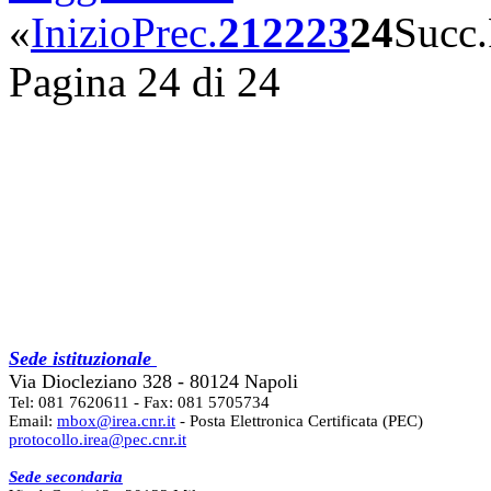
«
Inizio
Prec.
21
22
23
24
Succ.
Pagina 24 di 24
Sede istituzionale
Via Diocleziano 328 - 80124 Napoli
Tel: 081 7620611 - Fax: 081 5705734
Email:
mbox@irea.cnr.it
- Posta Elettronica Certificata (PEC)
protocollo.irea@pec.cnr.it
Sede secondaria