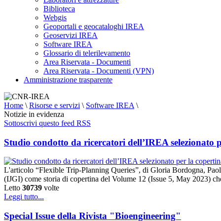
Biblioteca
Webgis
Geoportali e geocataloghi IREA
Geoservizi IREA
Software IREA
Glossario di telerilevamento
Area Riservata - Documenti
Area Riservata - Documenti (VPN)
Amministrazione trasparente
Home
\
Risorse e servizi
\
Software IREA
\
Notizie in evidenza
Sottoscrivi questo feed RSS
Studio condotto da ricercatori dell’IREA selezionato 
L'articolo “Flexible Trip-Planning Queries”, di Gloria Bordogna, Pao
(IJGI) come storia di copertina del Volume 12 (Issue 5, May 2023) che
Letto
30739
volte
Leggi tutto...
Special Issue della Rivista "Bioengineering"