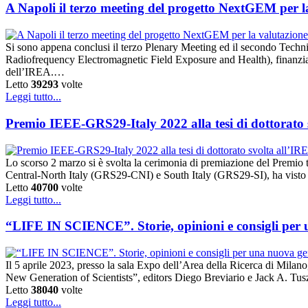
A Napoli il terzo meeting del progetto NextGEM per la v
Si sono appena conclusi il terzo Plenary Meeting ed il secondo Tec
Radiofrequency Electromagnetic Field Exposure and Health), finanzi
dell’IREA.…
Letto
39293
volte
Leggi tutto...
Premio IEEE-GRS29-Italy 2022 alla tesi di dottorato
Lo scorso 2 marzo si è svolta la cerimonia di premiazione del Prem
Central-North Italy (GRS29-CNI) e South Italy (GRS29-SI), ha visto la 
Letto
40700
volte
Leggi tutto...
“LIFE IN SCIENCE”. Storie, opinioni e consigli per un
Il 5 aprile 2023, presso la sala Expo dell’Area della Ricerca di Milano
New Generation of Scientists”, editors Diego Breviario e Jack A. Tu
Letto
38040
volte
Leggi tutto...