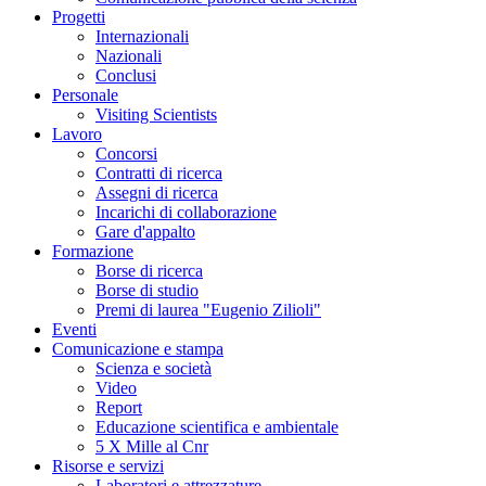
Progetti
Internazionali
Nazionali
Conclusi
Personale
Visiting Scientists
Lavoro
Concorsi
Contratti di ricerca
Assegni di ricerca
Incarichi di collaborazione
Gare d'appalto
Formazione
Borse di ricerca
Borse di studio
Premi di laurea "Eugenio Zilioli"
Eventi
Comunicazione e stampa
Scienza e società
Video
Report
Educazione scientifica e ambientale
5 X Mille al Cnr
Risorse e servizi
Laboratori e attrezzature