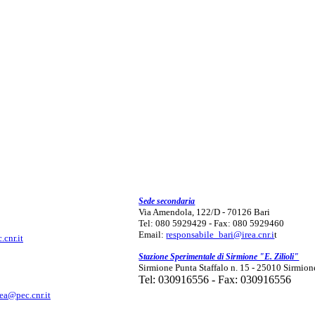
Sede secondaria
Via Amendola, 122/D - 70126 Bari
Tel: 080 5929429 - Fax: 080 5929460
Email:
responsabile_bari@irea.cnr.i
t
.cnr.it
Stazione Sperimentale di Sirmione "E. Zilioli"
Sirmione Punta Staffalo n. 15 - 25010 Sirmion
Tel: 030916556 - Fax: 030916556
rea@pec.cnr.it