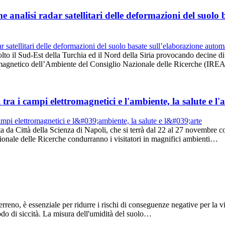
me analisi radar satellitari delle deformazioni del suol
to il Sud-Est della Turchia ed il Nord della Siria provocando decine di 
ettromagnetico dell’Ambiente del Consiglio Nazionale delle Ricerche (
a i campi elettromagnetici e l'ambiente, la salute e l'a
da Città della Scienza di Napoli, che si terrà dal 22 al 27 novembre con o
onale delle Ricerche condurranno i visitatori in magnifici ambienti…
erreno, è essenziale per ridurre i rischi di conseguenze negative per la vi
odo di siccità. La misura dell'umidità del suolo…