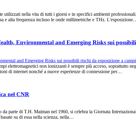
tilizzati nella vita di tutti i giorni e in specifici ambienti profession
bassa e alta frequenza incluso le onde millimetriche e THz. L'esposizione
ealth, Environmental and Emerging Risks sui possibili 
i campi elettromagnetici non ionizzanti è sempre più acceso, soprattutto n
azioni di internet nonché a nuove esperienze di connessione per…
nica nel CNR
do da parte di T.H. Maiman nel 1960, si celebra la Giornata Internazio
e basate su di essa nella scienza, nella…