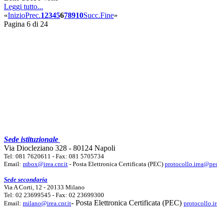
Leggi tutto...
«
Inizio
Prec.
1
2
3
4
5
6
7
8
9
10
Succ.
Fine
»
Pagina 6 di 24
Sede istituzionale
Via Diocleziano 328 - 80124 Napoli
Tel: 081 7620611 - Fax: 081 5705734
Email:
mbox@irea.cnr.it
- Posta Elettronica Certificata (PEC)
protocollo.irea@pec
Sede secondaria
Via A Corti, 12 - 20133 Milano
Tel: 02 23699545 - Fax: 02 23699300
- Posta Elettronica Certificata (PEC)
Email:
milano@irea.cnr.it
protocollo.i