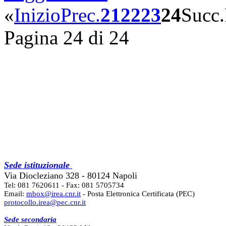
«
Inizio
Prec.
21
22
23
24
Succ.
Pagina 24 di 24
Sede istituzionale
Via Diocleziano 328 - 80124 Napoli
Tel: 081 7620611 - Fax: 081 5705734
Email:
mbox@irea.cnr.it
- Posta Elettronica Certificata (PEC)
protocollo.irea@pec.cnr.it
Sede secondaria