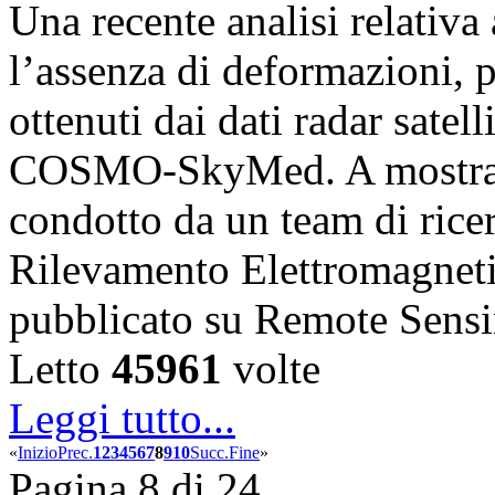
Una recente analisi relativ
l’assenza di deformazioni, pr
ottenuti dai dati radar satell
COSMO-SkyMed. A mostrare
condotto da un team di ricerc
Rilevamento Elettromagnet
pubblicato su Remote Sens
Letto
45961
volte
Leggi tutto...
«
Inizio
Prec.
1
2
3
4
5
6
7
8
9
10
Succ.
Fine
»
Pagina 8 di 24