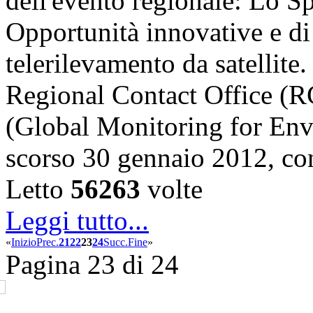
dell'evento regionale: Lo S
Opportunità innovative e di
telerilevamento da satellite
Regional Contact Office 
(Global Monitoring for Env
scorso 30 gennaio 2012, c
Letto
56263
volte
Leggi tutto...
«
Inizio
Prec.
21
22
23
24
Succ.
Fine
»
Pagina 23 di 24