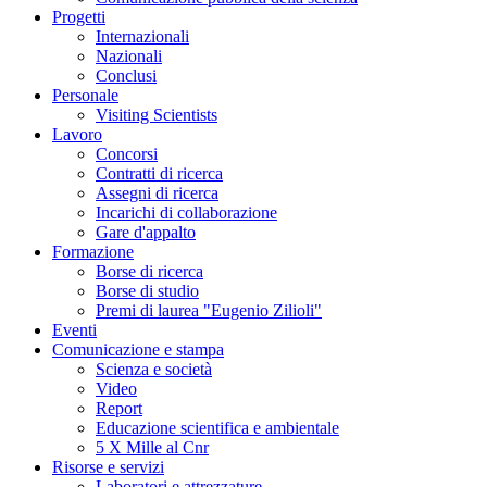
Progetti
Internazionali
Nazionali
Conclusi
Personale
Visiting Scientists
Lavoro
Concorsi
Contratti di ricerca
Assegni di ricerca
Incarichi di collaborazione
Gare d'appalto
Formazione
Borse di ricerca
Borse di studio
Premi di laurea "Eugenio Zilioli"
Eventi
Comunicazione e stampa
Scienza e società
Video
Report
Educazione scientifica e ambientale
5 X Mille al Cnr
Risorse e servizi
Laboratori e attrezzature