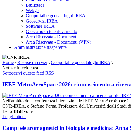
Biblioteca
Webgis
Geoportali e geocataloghi IREA
Geoservizi IREA
Software IREA
Glossario di telerilevamento
Area Riservata - Documenti
Area Riservata - Documenti (VPN)
Amministrazione trasparente
Home
\
Risorse e servizi
\
Geoportali e geocataloghi IREA
\
Notizie in evidenza
Sottoscrivi questo feed RSS
IEEE MetroAeroSpace 2026: riconoscimento a ricerca
Nell'ambito della conferenza internazionale IEEE MetroAeroSpace 20
CNR-IREA, e Stefano Perna, Professore dell'Università degli Studi di
Letto
1858
volte
Leggi tutto...
Campi elettromagnetici in biologia e medicina: Anna