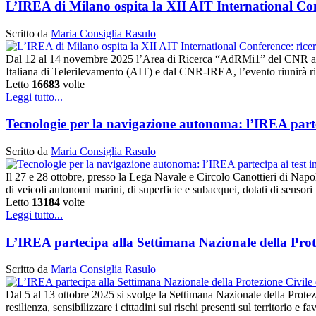
L’IREA di Milano ospita la XII AIT International Conf
Scritto da
Maria Consiglia Rasulo
Dal 12 al 14 novembre 2025 l’Area di Ricerca “AdRMi1” del CNR a Mi
Italiana di Telerilevamento (AIT) e dal CNR-IREA, l’evento riunirà rice
Letto
16683
volte
Leggi tutto...
Tecnologie per la navigazione autonoma: l’IREA parte
Scritto da
Maria Consiglia Rasulo
Il 27 e 28 ottobre, presso la Lega Navale e Circolo Canottieri di Nap
di veicoli autonomi marini, di superficie e subacquei, dotati di sensor
Letto
13184
volte
Leggi tutto...
L’IREA partecipa alla Settimana Nazionale della Prot
Scritto da
Maria Consiglia Rasulo
Dal 5 al 13 ottobre 2025 si svolge la Settimana Nazionale della Protezi
resilienza, sensibilizzare i cittadini sui rischi presenti sul territorio e