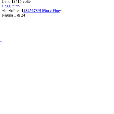
Letto
13415
volte
Leggi tutto...
«
Inizio
Prec.
1
2
3
4
5
6
7
8
9
10
Succ.
Fine
»
Pagina 1 di 24
in