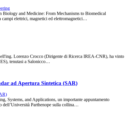
lds in Biology and Medicine: From Mechanisms to Biomedical
ra campi elettrici, magnetici ed elettromagnetici…
 dell'ing. Lorenzo Crocco (Dirigente di Ricerca IREA-CNR), ha vinto
ACES), tenutasi a Salonicco…
adar ad Apertura Sintetica (SAR)
ing, Systems, and Applications, un importante appuntamento
o dell’Università Parthenope sulla collina…