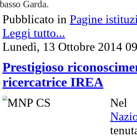
basso Garda.
Pubblicato in
Pagine istituz
Leggi tutto...
Lunedì, 13 Ottobre 2014 0
Prestigioso riconoscime
ricercatrice IREA
Nel
Nazi
tenu