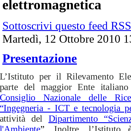
elettromagnetica
Sottoscrivi questo feed RS
Martedì, 12 Ottobre 2010 1
Presentazione
L’Istituto per il Rilevamento El
parte del maggior Ente italiano 
Consiglio Nazionale delle Rice
“Ingegneria - ICT e tecnologia pe
attività del
Dipartimento “Scien
l'Ambiente
”.
Inoltre, l’Istitut