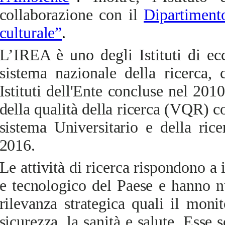
collaborazione con il
Dipartiment
culturale”
.
L’IREA è uno degli Istituti di ec
sistema nazionale della ricerca,
c
Istituti dell'Ente concluse nel 2010
della qualità della ricerca (VQR) c
sistema Universitario e della ri
2016.
Le attività di ricerca rispondono a 
e tecnologico del Paese e hanno n
rilevanza strategica quali il monit
sicurezza, la sanità e salute. Esse