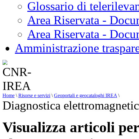
Glossario di telerilev
Area Riservata - Docu
Area Riservata - Doc
Amministrazione traspar
Home
\
Risorse e servizi
\
Geoportali e geocataloghi IREA
\
Diagnostica elettromagneti
Visualizza articoli pe