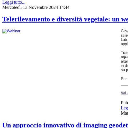
Leggi tutto...
La
Mercoledì, 13 Novembre 2024 14:44
ricerca
integra
approcci
Telerilevamento e diversità vegetale: u
geofisici,
geochimici,
geodetici
Giov
e
scie
satellitari,
Lab 
migliorando
appl
la
comprensione
Tram
del
aqu
vulcano
alta
e
in d
contribuendo
su p
al
monitoraggio
Per 
e
alla
gestione
Vai 
del
rischio
Pub
in
un’area
Legg
densamente
Mar
popolata.
Un approccio innovativo di imaging geodeti