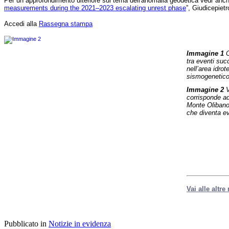
Per un approfondimento ulteriore sul tema dell'anomalia geodetica vedi anche
L'analisi
measurements during the 2021–2023 escalating unrest phase
”, Giudicepiet
ha
localizzato
Accedi alla
Rassegna stampa
queste
sequenze
nell’area
del
Immagine 1
C
principale
tra eventi suc
campo
nell’area idro
idrotermale,
sismogenetic
evidenziando
Immagine 2
V
un’anomalia
corrisponde ad
geodetica
Monte Olibano,
presso
che diventa ev
il
Monte
Olibano,
dove
il
sollevamento
del
suolo
risulta
più
Vai alle altre
lento
rispetto
alle
zone
circostanti.
Pubblicato in
Notizie in evidenza