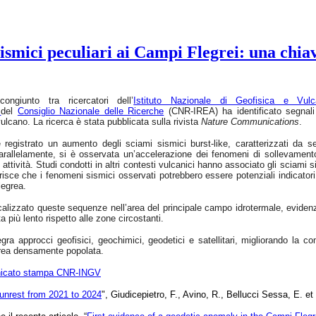
smici peculiari ai Campi Flegrei: una chiav
ongiunto tra ricercatori dell’
Istituto Nazionale di Geofisica e Vulc
e
del
Consiglio Nazionale delle Ricerche
(CNR-IREA) ha identificato segnali 
ulcano. La ricerca è stata pubblicata sulla rivista
Nature Communications
.
registrato un aumento degli sciami sismici burst-like, caratterizzati da seq
Parallelamente, si è osservata un’accelerazione dei fenomeni di sollevamento d
attività. Studi condotti in altri contesti vulcanici hanno associato gli sciami si
sce che i fenomeni sismici osservati potrebbero essere potenziali indicatori 
legrea.
ocalizzato queste sequenze nell’area del principale campo idrotermale, evide
ta più lento rispetto alle zone circostanti.
egra approcci geofisici, geochimici, geodetici e satellitari, migliorando la
area densamente popolata.
icato stampa CNR-INGV
 unrest from 2021 to 2024
", Giudicepietro, F., Avino, R., Bellucci Sessa, E. 