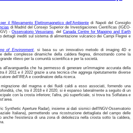
o per il Rilevamento Elettromagnetico dell’Ambiente
di Napoli del Consiglio
encias
di Madrid del Consejo Superior de Investigaciones Científicas (IGEO-
INGV) -
Osservatorio Vesuviano
, del
Canada Centre for Mapping and Earth
to dettagli inediti sul sistema di alimentazione vulcanico dei Campi Flegrei e
ng of Environment
, si basa su un innovativo metodo di imaging 4D e
ne delle complesse dinamiche della caldera flegrea, dimostrando come la
grande rilievo per la comunità scientifica e per la società.
ca all'avanguardia che ha permesso di generare un'immagine accurata della
tra il 2011 e il 2022 grazie a una tecnica che aggrega ripetutamente diverse
rcatore dell’IREA e coordinatore della ricerca.
la migrazione del magma e dei fluidi caldi a esso associati, fornendo una
fondità, che, tra il 2018 e il 2020, si è espanso lateralmente a seguito di un
le con la crosta inferiore; l'altra, più superficiale, si trova tra Solfatara e
st’area.
tric Synthetic Aperture Radar), insieme ai dati sismici dell'INGV-Osservatorio
le Italiana), permettendo una ricostruzione dettagliata del campo delle
o anche l'esistenza di una zona di debolezza nella crosta sotto la caldera,
ma.