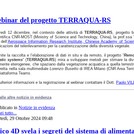
n webinar del progetto TERRAQUA-RS
edì 12 dicembre, nel contesto delle attività di
TERRAQUA-RS
, progetto b
ntifica CNR-MOST (Ministry of Science and Technology, China), la prof.ssa
dell’
Aerospace Information Research Institute, Chinese Academy of Scie
icazioni del telerilevamento per la caratterizzazione della diversità vegetale.
ite la raccolta e l’elaborazione di dati in situ e da remoto, il progetto “
Remot
atic systems
” (
TERRAQUA-RS
) mira a sviluppare metodi per stimare la div
mente eterogenee, che spaziano dalla vegetazione acquatica a quella terrestre
iretta nella sala multimediale
Lorenzo Busetto
di IREA Milano (CNR Area Territo
iattaforma Teams.
ulteriori informazioni e la registrazione al webinar contattare il Dott.
Paolo VI
alle altre notizie in evidenza
blicato in
Notizie in evidenza
i tutto...
tedì, 29 Ottobre 2024 09:48
co 4D svela i segreti del sistema di aliment