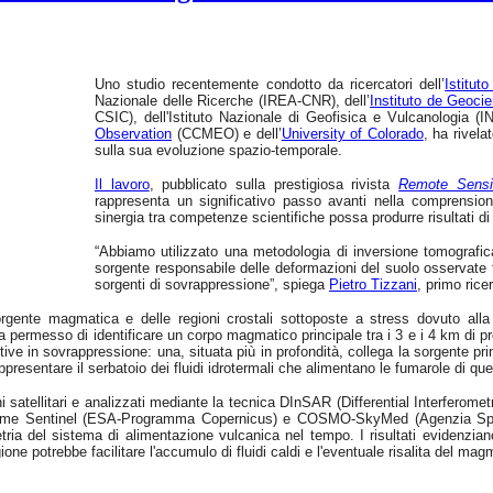
Uno studio recentemente condotto da ricercatori dell’
Istitut
Nazionale delle Ricerche (IREA-CNR), dell’
Instituto de Geoci
CSIC), dell'Istituto Nazionale di Geofisica e Vulcanologia (
Observation
(CCMEO) e dell’
University of Colorado
, ha rivela
sulla sua evoluzione spazio-temporale.
Il lavoro
, pubblicato sulla prestigiosa rivista
Remote Sensi
rappresenta un significativo passo avanti nella comprensio
sinergia tra competenze scientifiche possa produrre risultati di 
“Abbiamo utilizzato una metodologia di inversione tomografi
sorgente responsabile delle deformazioni del suolo osservate 
sorgenti di sovrappressione”, spiega
Pietro Tizzani
, primo rice
 sorgente magmatica e delle regioni crostali sottoposte a stress dovuto al
permesso di identificare un corpo magmatico principale tra i 3 e i 4 km di pro
 in sovrappressione: una, situata più in profondità, collega la sorgente principa
ppresentare il serbatoio dei fluidi idrotermali che alimentano le fumarole di que
i satellitari e analizzati mediante la tecnica DInSAR (Differential Interferome
 come Sentinel (ESA-Programma Copernicus) e COSMO-SkyMed (Agenzia Spazia
ria del sistema di alimentazione vulcanica nel tempo. I risultati evidenzian
egione potrebbe facilitare l'accumulo di fluidi caldi e l'eventuale risalita del mag