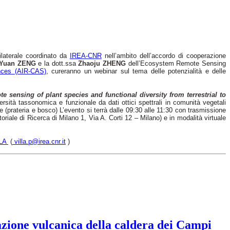
ilaterale coordinato da
IREA-CNR
nell’ambito dell’accordo di cooperazione
Yuan ZENG
e la dott.ssa
Zhaoju ZHENG
dell’Ecosystem Remote Sensing
nces (AIR-CAS)
, cureranno un webinar sul tema delle potenzialità e delle
e sensing of plant species and functional diversity from terrestrial to
ersità tassonomica e funzionale da dati ottici spettrali in comunità vegetali
 (prateria e bosco) L’evento si terrà dalle 09:30 alle 11:30 con trasmissione
riale di Ricerca di Milano 1, Via A. Corti 12 – Milano) e in modalità virtuale
LLA
(
villa.p@irea.cnr.it
)
azione vulcanica della caldera dei Campi