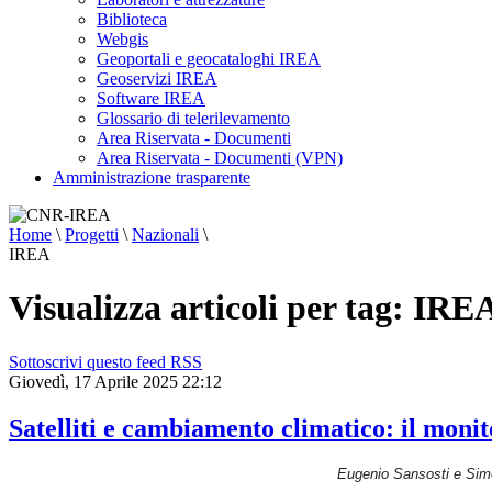
sciami
Biblioteca
sismici
burst-
Webgis
like,
Geoportali e geocataloghi IREA
caratterizzati
Geoservizi IREA
da
Software IREA
sequenze
Glossario di telerilevamento
rapide
di
Area Riservata - Documenti
piccoli
Area Riservata - Documenti (VPN)
terremoti,
Amministrazione trasparente
difficili
da
distinguere
Home
\
Progetti
\
Nazionali
\
con
le
IREA
tecniche
tradizionali.
Visualizza articoli per tag: IRE
Parallelamente,
si
è
osservata
Sottoscrivi questo feed RSS
un’accelerazione
Giovedì, 17 Aprile 2025 22:12
dei
fenomeni
di
Satelliti e cambiamento climatico: il monit
sollevamento
del
suolo,
Eugenio Sansosti e Simo
dell’attività