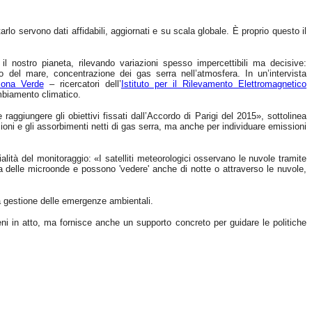
rlo servono dati affidabili, aggiornati e su scala globale. È proprio questo il
 nostro pianeta, rilevando variazioni spesso impercettibili ma decisive:
lo del mare, concentrazione dei gas serra nell’atmosfera. In un’intervista
ona Verde
– ricercatori dell’
Istituto per il Rilevamento Elettromagnetico
ambiamento climatico.
 raggiungere gli obiettivi fissati dall’Accordo di Parigi del 2015», sottolinea
ioni e gli assorbimenti netti di gas serra, ma anche per individuare emissioni
lità del monitoraggio: «I satelliti meteorologici osservano le nuvole tramite
da delle microonde e possono 'vedere' anche di notte o attraverso le nuvole,
 la gestione delle emergenze ambientali.
eni in atto, ma fornisce anche un supporto concreto per guidare le politiche