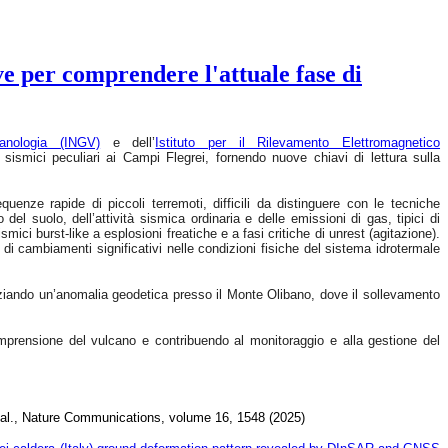
e per comprendere l'attuale fase di
anologia (INGV)
e dell’
Istituto per il Rilevamento Elettromagnetico
sismici peculiari ai Campi Flegrei, fornendo nuove chiavi di lettura sulla
uenze rapide di piccoli terremoti, difficili da distinguere con le tecniche
el suolo, dell’attività sismica ordinaria e delle emissioni di gas, tipici di
smici burst-like a esplosioni freatiche e a fasi critiche di unrest (agitazione).
di cambiamenti significativi nelle condizioni fisiche del sistema idrotermale
nziando un’anomalia geodetica presso il Monte Olibano, dove il sollevamento
 comprensione del vulcano e contribuendo al monitoraggio e alla gestione del
et al., Nature Communications, volume 16, 1548 (2025)