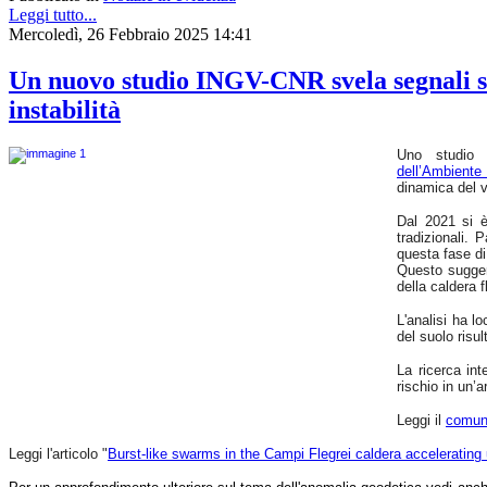
a
Leggi tutto...
fasi
Mercoledì, 26 Febbraio 2025 14:41
critiche
di
Un nuovo studio INGV-CNR svela segnali si
unrest
(agitazione).
instabilità
Questo
suggerisce
che
Uno studio c
i
dell’Ambient
fenomeni
dinamica del v
sismici
osservati
Dal 2021 si è 
potrebbero
tradizionali. 
essere
questa fase di 
potenziali
Questo suggeri
indicatori
della caldera f
di
cambiamenti
significativi
L'analisi ha l
nelle
del suolo risul
condizioni
fisiche
La ricerca int
del
rischio in un’
sistema
idrotermale
Leggi il
comun
della
caldera
Leggi l'articolo "
Burst-like swarms in the Campi Flegrei caldera accelerating
flegrea.