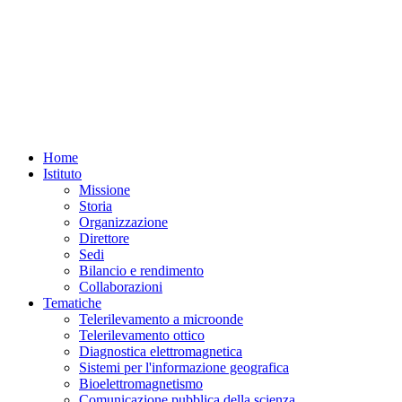
Uno
studio
congiunto
tra
ricercatori
dell’
Istituto
Nazionale
di
Home
Geofisica
Istituto
e
Vulcanologia
Missione
(INGV)
e
Storia
dell’
Istituto
Organizzazione
per
Direttore
il
Sedi
Rilevamento
Elettromagnetico
Bilancio e rendimento
dell’Ambiente
del
Consiglio
Collaborazioni
Nazionale
Tematiche
delle
Telerilevamento a microonde
Ricerche
(CNR-
Telerilevamento ottico
IREA)
ha
Diagnostica elettromagnetica
identificato
Sistemi per l'informazione geografica
segnali
Bioelettromagnetismo
sismici
Comunicazione pubblica della scienza