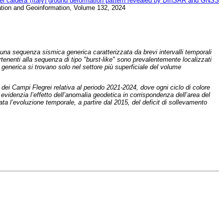
rei caldera (Italy) ground deformation pattern revealed by DInSAR and GNSS
rvation and Geoinformation, Volume 132, 2024
 una sequenza sismica generica caratterizzata da brevi intervalli temporali
rtenenti alla sequenza di tipo "burst-like" sono prevalentemente localizzati
a generica si trovano solo nel settore più superficiale del volume
 dei Campi Flegrei relativa al periodo 2021-2024, dove ogni ciclo di colore
videnzia l’effetto dell’anomalia geodetica in corrispondenza dell’area del
a l’evoluzione temporale, a partire dal 2015, del deficit di sollevamento