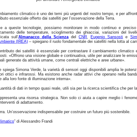
mbiamento climatico è uno dei temi più urgenti del nostro tempo, e per affronta
ibuto essenziale offerto dai satelliti per l’osservazione della Terra.
ie a queste tecnologie, possiamo monitorare in modo continuo e preciso il
zamento delle temperature, scioglimento dei ghiacciai, variazioni del livel
icata sull’
Almanacco della Scienza
del
CNR
,
Eugenio Sansosti
e
Sim
’Ambiente (IREA)
– spiegano il ruolo fondamentale dei satelliti nella lotta al c
ontributo dei satelliti è essenziale per contrastare il cambiamento climatico e
sti. «Offrono una visione globale e continuativa, utile per analizzare le emiss
ali generate da attività umane, come centrali elettriche e aree urbane».
spiega Simona Verde, la varietà di sensori oggi disponibili amplia le potenzia
ri ottici e infrarossi. Ma esistono anche radar attivi che operano nella ban
e alla loro fonte di illuminazione interna».
ntità di dati in tempo quasi reale, utili sia per la ricerca scientifica che per
rappresenta una risorsa strategica. Non solo ci aiuta a capire meglio i fenom
interventi di adattamento.
Terra. Un’osservazione indispensabile per costruire un futuro più sostenibile.
climatico
” di Alessandro Frandi