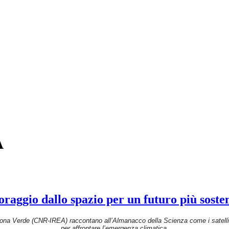
A
oraggio dallo spazio per un futuro più sosten
na Verde (CNR-IREA) raccontano all’Almanacco della Scienza come i satellit
per affrontare l’emergenza climatica