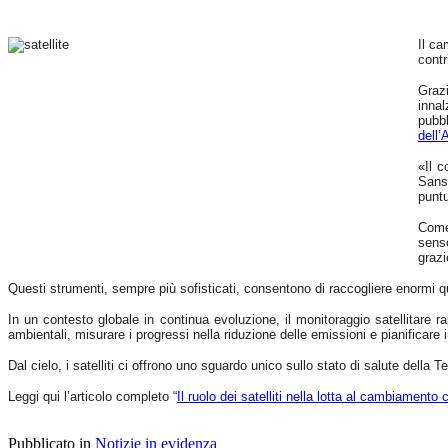
sismica
ordinaria
e
Il ca
delle
contr
emissioni
di
Graz
gas,
innal
tipici
pubbl
di
dell
questa
fase
«Il c
di
Sanso
attività.
puntu
Studi
condotti
Come 
in
senso
altri
grazi
contesti
vulcanici
Questi strumenti, sempre più sofisticati, consentono di raccogliere enormi qua
hanno
associato
In un contesto globale in continua evoluzione, il monitoraggio satellitare 
gli
ambientali, misurare i progressi nella riduzione delle emissioni e pianificare 
sciami
sismici
Dal cielo, i satelliti ci offrono uno sguardo unico sullo stato di salute della 
burst-
like
Leggi qui l’articolo completo “
Il ruolo dei satelliti nella lotta al cambiamento 
a
esplosioni
freatiche
e
Pubblicato in
Notizie in evidenza