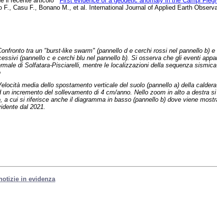
 il recente articolo “
First evidence of a geodetic anomaly in the Campi Fleg
ro F., Casu F., Bonano M., et al. International Journal of Applied Earth Obse
onfronto tra un "burst-like swarm" (pannello d e cerchi rossi nel pannello b) e
cessivi (pannello c e cerchi blu nel pannello b). Si osserva che gli eventi appa
termale di Solfatara-Pisciarelli, mentre le localizzazioni della sequenza sismic
o
elocità media dello spostamento verticale del suolo (pannello a) della caldera
 un incremento del sollevamento di 4 cm/anno. Nello zoom in alto a destra si e
 a cui si riferisce anche il diagramma in basso (pannello b) dove viene mostrat
idente dal 2021.
 notizie in evidenza