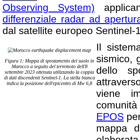
Observing System)
applican
differenziale radar ad apertur
dal satellite europeo Sentinel-
Il sistem
sismico,
Figura 1: Mappa di spostamento del suolo in
Marocco a seguito del terremoto dell'8
dello sp
settembre 2023 ottenuta utilizzando la coppia
di dati discendenti Sentinel-1. La stella bianca
attraver
indica la posizione dell'epicentro di Mw 6,8
viene i
comunità 
EPOS
per
mappa di
elaborat