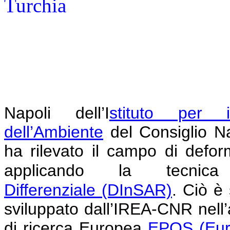
Napoli
dell’I
stituto per i
dell’Ambiente
del Consiglio N
ha rilevato il campo di defor
applicando la tecni
Differenziale
(DInSAR)
.
Ciò è 
sviluppato dall’IREA-CNR nell’am
di ricerca Europea
EPOS (Eur