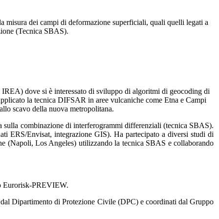
 misura dei campi di deformazione superficiali, quali quelli legati a
mazione (Tecnica SBAS).
REA) dove si è interessato di sviluppo di algoritmi di geocoding di
a applicato la tecnica DIFSAR in aree vulcaniche come Etna e Campi
 allo scavo della nuova metropolitana.
ta sulla combinazione di interferogrammi differenziali (tecnica SBAS).
dati ERS/Envisat, integrazione GIS). Ha partecipato a diversi studi di
ane (Napoli, Los Angeles) utilizzando la tecnica SBAS e collaborando
opeo Eurorisk-PREVIEW.
ti dal Dipartimento di Protezione Civile (DPC) e coordinati dal Gruppo