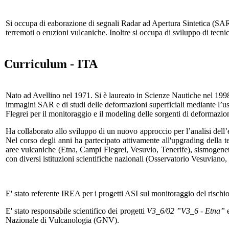
Si occupa di eaborazione di segnali Radar ad Apertura Sintetica (SAR) 
terremoti o eruzioni vulcaniche. Inoltre si occupa di sviluppo di tec
Curriculum - ITA
Nato ad Avellino nel 1971. Si è laureato in Scienze Nautiche nel 199
immagini SAR e di studi delle deformazioni superficiali mediante l’
Flegrei per il monitoraggio e il modeling delle sorgenti di deformazio
Ha collaborato allo sviluppo di un nuovo approccio per l’analisi dell
Nel corso degli anni ha partecipato attivamente all'upgrading della t
aree vulcaniche (Etna, Campi Flegrei, Vesuvio, Tenerife), sismogene
con diversi istituzioni scientifiche nazionali (Osservatorio Vesuvian
E' stato referente IREA per i progetti ASI sul monitoraggio del risc
E' stato responsabile scientifico dei progetti
V3_6/02 ”V3_6 - Etna”
Nazionale di Vulcanologia (GNV).