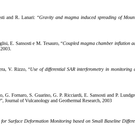
ti and R. Lanari: “
Gravity and magma induced spreading of Mount E
lisi, E. Sansosti e M. Tesauro, “
Coupled magma chamber inflation ad s
 2003.
era, V. Rizzo, “
Use of differential SAR interferometry in monitoring a
o, G. Fornaro, S. Guarino, G. P. Ricciardi, E. Sansosti and P. Lundgr
0
”, Journal of Vulcanology and Geothermal Research, 2003
for Surface Deformation Monitoring based on Small Baseline Differe