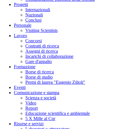
Progetti
Internazionali
Nazionali
Conclusi
Personale
Visiting Scientists
Lavoro
Concorsi
Contratti di ricerca
Assegni di ricerca
Incarichi di collaborazione
Gare d'appalto
Formazione
Borse di ricerca
Borse di studio
Premi di laurea "Eugenio Zilioli"
Eventi
Comunicazione e stampa
Scienza e società
Video
Report
Educazione scientifica e ambientale
5 X Mille al Cnr
Risorse e servizi
Laboratori e attrezzature