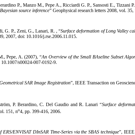
Berardino P., Manzo M., Pepe A., Ricciardi G. P., Sansosti E., Tizzani P.
Bayesian source inference
” Geophysical research letters 2008, vol. 35, 
i, G. P., Zeni, G., Lanari, R. , “
Surface deformation of Long Valley ca
9, 2007, doi: 10.1016/j.rse.2006.11.015.
M., Pepe, A. (2007), “
An Overview of the Small BAseline Subset Algo
: 10.1007/s00024-007-0192-9.
Geometrical SAR Image Registration
”, IEEE Transaction on Geoscien
ström, P. Berardino, C. Del Gaudio and R. Lanari
“Surface deformat
o
l. 151, n
4, pp. 399-416, 2006.
of ERS/ENVISAT DInSAR Time-Series via the SBAS technique
”, IEEE