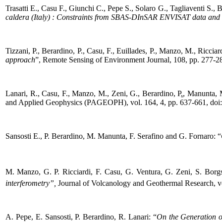
Trasatti E., Casu F., Giunchi C., Pepe S., Solaro G., Tagliaventi S., 
caldera (Italy) : Constraints from SBAS-DInSAR ENVISAT data and 
Tizzani, P., Berardino, P., Casu, F., Euillades, P., Manzo, M., Ricciard
approach
”, Remote Sensing of Environment Journal, 108, pp. 277-28
Lanari, R., Casu, F., Manzo, M., Zeni, G., Berardino, P
.
, Manunta, 
and Applied Geophysics (PAGEOPH), vol. 164, 4, pp. 637-661, doi
Sansosti E., P. Berardino, M. Manunta, F. Serafino and G. Fornaro: “
M.
Manzo, G. P. Ricciardi, F. Casu, G. Ventura, G. Zeni, S. Borg
interferometry”,
Journal of Volcanology and Geothermal Research, vo
A. Pepe, E. Sansosti, P. Berardino, R. Lanari: “
On the Generation 