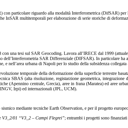
con particolare riguardo alla modalità Interferometrica (DifSAR) per la
niche InSAR multitemporali per elaborazione di serie storiche di defor
8 con una tesi sul SAR Geocoding. Lavora all’IRECE dal 1999 (attuale I
uso dell’Interferometria SAR Differenziale (DIFSAR). In particolare h
ne, e nell’area urbana di Napoli per lo studio della subsidenza collegata
’evoluzione temporale della deformazione della superficie terrestre basa
ecnica SBAS (alta risoluzione, registarzione geometrica, integrazione 
tiche (Apennino centrale, Grecia), aree in frana (Maratea) ed aree urb
o, INGV, Irpi) ed internazionali (JPL, UCM).
hio sismico mediante tecniche Earth Observation, e per il progetto eur
e
V3_2/01 “V3_2 – Campi Flegrei”
; entrambi i progetti sono finanzia