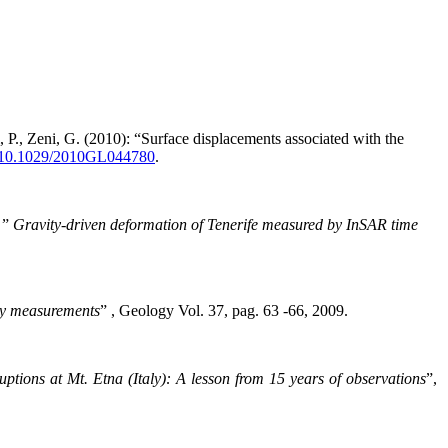
 P., Zeni, G. (2010): “Surface displacements associated with the
10.1029/2010GL044780
.
i ”
Gravity-driven deformation of Tenerife measured by InSAR time
ty measurements
” , Geology Vol. 37, pag.
63 -66, 2009.
ptions at Mt. Etna (Italy): A lesson from 15 years of observations
”,