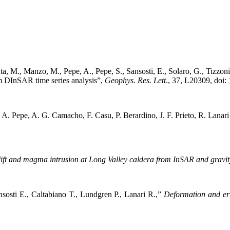
, M., Manzo, M., Pepe, A., Pepe, S., Sansosti, E., Solaro, G., Tizzoni,
m DInSAR time series analysis”,
Geophys.
Res. Lett
., 37, L20309, doi:
 A. Pepe, A. G. Camacho, F. Casu, P. Berardino, J. F. Prieto, R. Lanar
ift and magma intrusion at Long Valley caldera from InSAR
and gravi
nsosti E., Caltabiano T., Lundgren P., Lanari R.,”
Deformation and eru