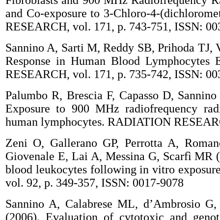
Fibroblasts and 900 MHz Radiofrequency R
and Co-exposure to 3-Chloro-4-(dichlorom
RESEARCH, vol. 171, p. 743-751, ISSN: 00
Sannino A, Sarti M, Reddy SB, Prihoda TJ, 
Response in Human Blood Lymphocytes E
RESEARCH, vol. 171, p. 735-742, ISSN: 00
Palumbo R, Brescia F, Capasso D, Sannino 
Exposure to 900 MHz radiofrequency radiat
human lymphocytes. RADIATION RESEARCH,
Zeni O, Gallerano GP, Perrotta A, Roma
Giovenale E, Lai A, Messina G, Scarfì MR (
blood leukocytes following in vitro exposu
vol. 92, p. 349-357, ISSN: 0017-9078
Sannino A, Calabrese ML, d’Ambrosio G, 
(2006). Evaluation of cytotoxic and genot