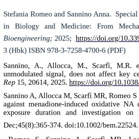
Stefania Romeo and Sannino Anna. Special 
in Biology and Medicine: From Mechan
Bioengineering;
2025;
https://doi.org/10.
3 (Hbk) ISBN 978-3-7258-4700-6 (PDF)
Sannino, A., Allocca, M., Scarfì, M.R.
unmodulated signal, does not affect key c
Rep
15, 20614, 2025.
https://doi.org/10.10
S
annino A
,
Allocca M, Scarfì MR, Romeo S a
against menadione-induced oxidative NA 
exposure duration and investigation on
Dec;45(8):365-374. doi:10.1002/bem.22524