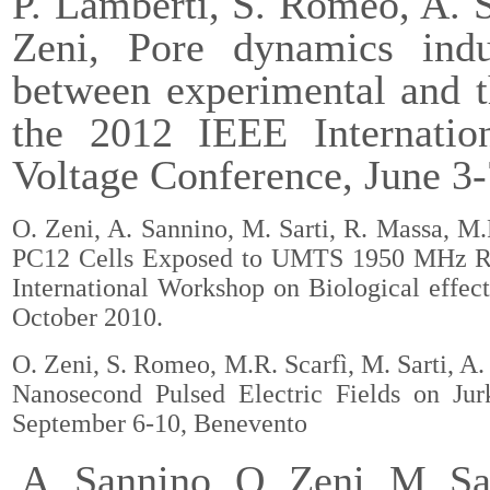
P. Lamberti, S. Romeo,
A. S
Zeni, Pore dynamics ind
between experimental and th
the 2012 IEEE Internati
Voltage Conference, June 3
O. Zeni, A. Sannino, M. Sarti, R. Massa, M.
PC12 Cells Exposed to UMTS 1950 MHz Radi
International Workshop on Biological effec
October 2010.
O. Zeni, S. Romeo, M.R. Scarfì, M. Sarti,
A.
Nanosecond Pulsed Electric Fields on Ju
September 6-10, Benevento
A. Sannino
, O. Zeni, M. S