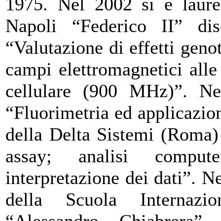
1975. Nel 2002 si è laurea
Napoli “Federico II” dis
“Valutazione di effetti genot
campi elettromagnetici alle
cellulare (900 MHz)”. Ne
“Fluorimetria ed applicazion
della Delta Sistemi (Roma)
assay; analisi comput
interpretazione dei dati”. N
della Scuola Internazio
“Alessandro Chiabrera”