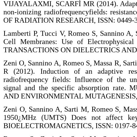
VIJAYALAXMI, SCARFÌ MR (2014). Adaptiv
non-ionizing radiofrequencyfields: resist
OF RADIATION RESEARCH, ISSN: 0449-
Lamberti P, Tucci V, Romeo S, Sannino A, 
Cell Membranes: Use of Electrophysica
TRANSACTIONS ON DIELECTRICS AND E
Zeni O, Sannino A, Romeo S, Massa R, Sarti
R (2012). Induction of an adaptive r
radiofrequency fields: Influence of the 
signal and the specific absorption 
AND ENVIRONMENTAL MUTAGENESIS, I
Zeni O, Sannino A, Sarti M, Romeo S, Mass
1950¿MHz (UMTS) Does not affect key c
BIOELECTROMAGNETICS, ISSN: 0197-8462