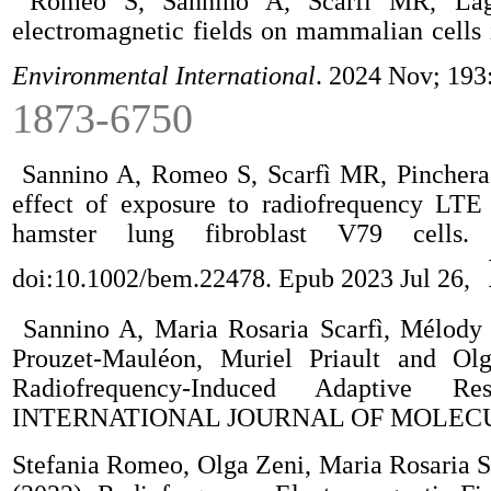
Romeo S, Sannino A, Scarfì MR, Lago
electromagnetic fields on mammalian cells i
Environmental International
. 2024 Nov; 193
1873-6750
Sannino A, Romeo S, Scarfì MR, Pinchera
effect of exposure to radiofrequency LTE
hamster lung fibroblast V79 cells
doi:10.1002/bem.22478. Epub 2023 Jul 26,
Sannino A, Maria Rosaria Scarfì, Mélody 
Prouzet-Mauléon, Muriel Priault and Ol
Radiofrequency-Induced Adaptive 
INTERNATIONAL JOURNAL OF MOLECULA
Stefania Romeo, Olga Zeni, Maria Rosaria S