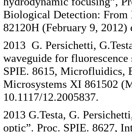
hydrodynamic focusing”, Pro
Biological Detection: From
82120H (February 9, 2012) 
2013 G. Persichetti, G.Testa
waveguide for fluorescence 
SPIE. 8615, Microfluidics
Microsystems XI 861502 (Ma
10.1117/12.2005837.
2013 G.Testa, G. Persichetti
optic”. Proc. SPIE. 8627, In