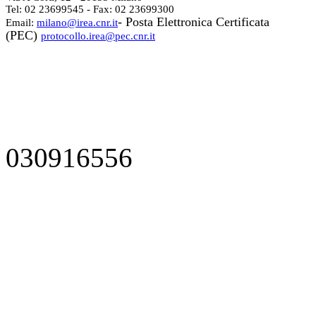
Tel: 02 23699545 - Fax: 02 23699300
- Posta Elettronica Certificata
Email:
milano@irea.cnr.it
(PEC)
protocollo.irea@pec.cnr.it
030916556