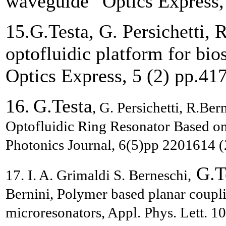
waveguide” Optics Express,
15.G.Testa, G. Persichetti,
optofluidic platform for bi
Optics Express, 5 (2) pp.41
16.
G.Testa
, G. Persichetti, R.Be
Optofluidic Ring Resonator Based 
Photonics Journal, 6(5)pp 2201614 (
G.T
17.
I. A. Grimaldi S. Berneschi,
Bernini, Polymer based planar coupli
microresonators,
Appl. Phys. Lett.
10