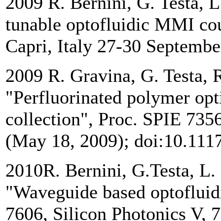
2009 R. Bernini, G. Testa, L
tunable optofluidic MMI co
Capri, Italy 27-30 Septemb
2009 R. Gravina, G. Testa, 
"Perfluorinated polymer opti
collection", Proc. SPIE 735
(May 18, 2009); doi:10.111
2010R. Bernini, G.Testa, L.
"Waveguide based optofluidi
7606, Silicon Photonics V, 