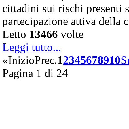
cittadini sui rischi presenti s
partecipazione attiva della
Letto
13466
volte
Leggi tutto...
«
Inizio
Prec.
1
2
3
4
5
6
7
8
9
10
S
Pagina 1 di 24