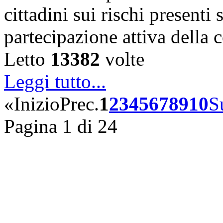
cittadini sui rischi presenti s
partecipazione attiva della
Letto
13382
volte
Leggi tutto...
«
Inizio
Prec.
1
2
3
4
5
6
7
8
9
10
S
Pagina 1 di 24