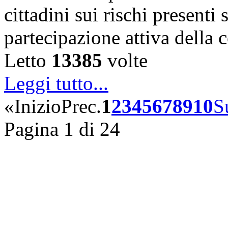
cittadini sui rischi presenti s
partecipazione attiva della
Letto
13385
volte
Leggi tutto...
«
Inizio
Prec.
1
2
3
4
5
6
7
8
9
10
S
Pagina 1 di 24