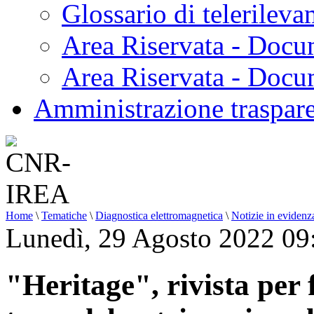
Glossario di telerilev
Area Riservata - Docu
Area Riservata - Doc
Amministrazione traspar
Home
\
Tematiche
\
Diagnostica elettromagnetica
\
Notizie in evidenz
Lunedì, 29 Agosto 2022 09
"Heritage", rivista per 