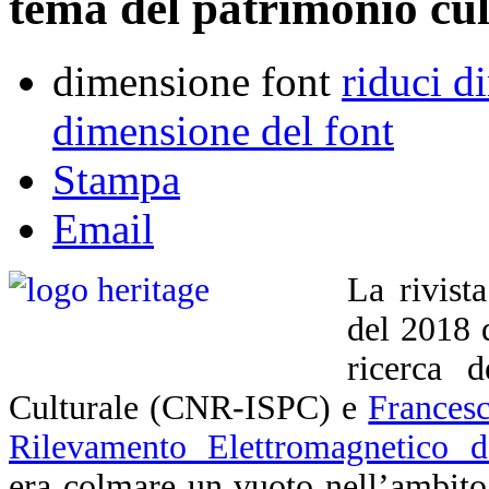
tema del patrimonio cul
dimensione font
riduci d
dimensione del font
Stampa
Email
La rivist
del 2018 
ricerca d
Culturale (CNR-ISPC) e
Francesc
Rilevamento Elettromagnetico d
era colmare un vuoto nell’ambito d