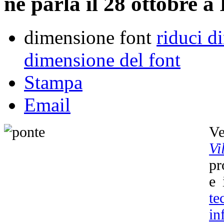
ne parla il 28 ottobre a
dimensione font
riduci d
dimensione del font
Stampa
Email
Ve
Vi
pr
e 
t
in