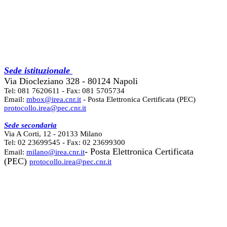
Sede istituzionale
Via Diocleziano 328 - 80124 Napoli
Tel: 081 7620611 - Fax: 081 5705734
Email:
mbox@irea.cnr.it
- Posta Elettronica Certificata (PEC)
protocollo.irea@pec.cnr.it
Sede secondaria
Via A Corti, 12 - 20133 Milano
Tel: 02 23699545 - Fax: 02 23699300
- Posta Elettronica Certificata
Email:
milano@irea.cnr.it
(PEC)
protocollo.irea@pec.cnr.it