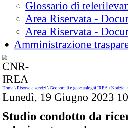
Glossario di telerilev
Area Riservata - Docu
Area Riservata - Doc
Amministrazione traspar
Home
\
Risorse e servizi
\
Geoportali e geocataloghi IREA
\
Notizie i
Lunedì, 19 Giugno 2023 10
Studio condotto da rice