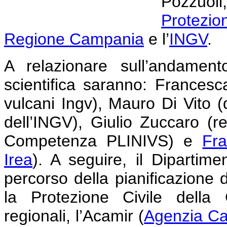
Pozzuol
Protezio
Regione Campania
e l’
INGV
.
A relazionare sull’andamen
scientifica saranno: Francesca
vulcani Ingv), Mauro Di Vito (d
dell’INGV), Giulio Zuccaro (re
Competenza PLINIVS) e
Fr
Irea
). A seguire, il Dipartimen
percorso della pianificazione d
la Protezione Civile della 
regionali, l’Acamir (
Agenzia Cam