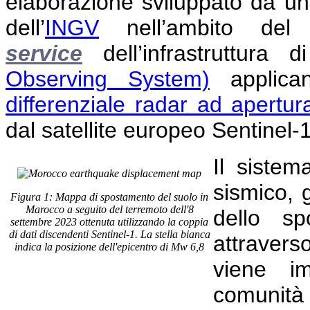
elaborazione sviluppato da un
dell’
INGV
nell’ambito de
service
dell’infrastruttura
Observing System)
applican
differenziale radar ad apertur
dal satellite europeo Sentinel-
Il sistem
sismico,
Figura 1: Mappa di spostamento del suolo in
Marocco a seguito del terremoto dell'8
dello sp
settembre 2023 ottenuta utilizzando la coppia
di dati discendenti Sentinel-1. La stella bianca
attraver
indica la posizione dell'epicentro di Mw 6,8
viene i
comunità 