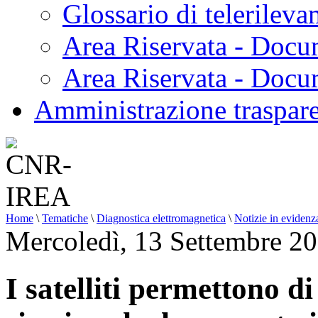
Glossario di telerilev
Area Riservata - Docu
Area Riservata - Doc
Amministrazione traspar
Home
\
Tematiche
\
Diagnostica elettromagnetica
\
Notizie in evidenz
Mercoledì, 13 Settembre 2
I satelliti permettono d