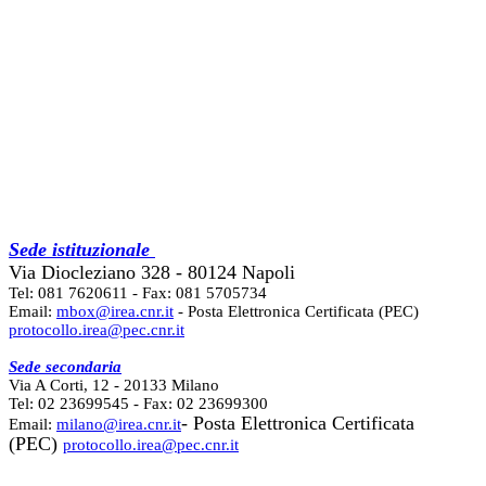
Sede istituzionale
Via Diocleziano 328 - 80124 Napoli
Tel: 081 7620611 - Fax: 081 5705734
Email:
mbox@irea.cnr.it
- Posta Elettronica Certificata (PEC)
protocollo.irea@pec.cnr.it
Sede secondaria
Via A Corti, 12 - 20133 Milano
Tel: 02 23699545 - Fax: 02 23699300
- Posta Elettronica Certificata
Email:
milano@irea.cnr.it
(PEC)
protocollo.irea@pec.cnr.it