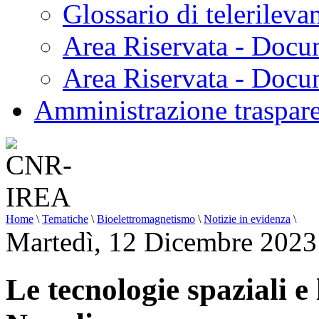
Glossario di telerilev
Area Riservata - Docu
Area Riservata - Doc
Amministrazione traspar
Home
\
Tematiche
\
Bioelettromagnetismo
\
Notizie in evidenza
\
Martedì, 12 Dicembre 2023
Le tecnologie spaziali 