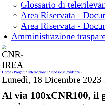
Glossario di telerilev
Area Riservata - Docu
Area Riservata - Doc
Amministrazione traspar
Home
\
Progetti
\
Internazionali
\
Notizie in evidenza
\
Lunedì, 18 Dicembre 2023 
Al via 100xCNR100, il g