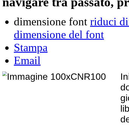
navigare tra passato, p
dimensione font
riduci d
dimensione del font
Stampa
Email
I
d
g
li
d