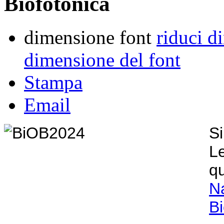
Biofotonica
dimensione font
riduci d
dimensione del font
Stampa
Email
Si
L
q
N
Bi