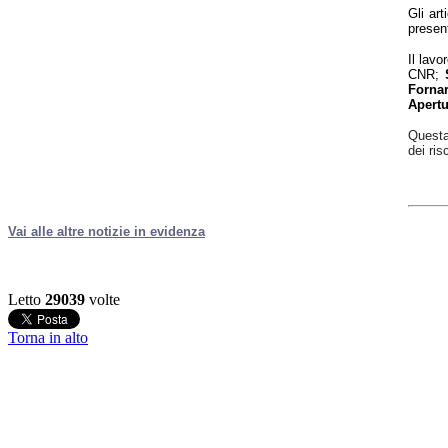
Gli art
presen
Il lavo
CNR;
Forna
Apertu
Questa 
dei ris
Vai alle altre notizie in evidenza
Letto
29039
volte
Torna in alto