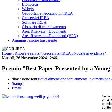
Biblioteca
Webgis
Geoportali e geocataloghi IREA
Geoservizi IREA
Software IREA
Glossario di telerilevamento
Area Riservata - Documenti
Area Riservata - Documenti (VPN)
Amministrazione trasparente
Home
\
Risorse e servizi
\
Geoservizi IREA
\
Notizie in evidenza
\
Martedì, 26 Novembre 2024 12:46
Premio "Best Paper Presented by a Young
dimensione font
riduci dimensione font
aumenta la dimensione 
Stampa
Email
Nell’am
2024,
premio
scritto