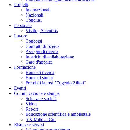
Progetti
Internazionali
Nazionali
Conclusi
Personale
Visiting Scientists
Lavoro
Concorsi
Contratti di ricerca
Assegni di ricerca
Incarichi di collaborazione
Gare d'appalto
Formazione
Borse di ricerca
Borse di studio
Premi di laurea "Eugenio Zilioli"
Eventi
Comunicazione e stampa
Scienza e società
Video
Report
Educazione scientifica e ambientale
5 X Mille al Cnr
Risorse e servizi
Laboratori e attrezzature