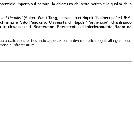
l potenziale impatto sul settore, la chiarezza del testo scritto e la qualità della
irst Results”
(Autori:
Weili Tang
, Università di Napoli “Parthenope” e IREA-
chirinzi
e
Vito Pascazio
, Università di Napoli “Parthenope”;
Gianfranco
 la rilevazione di
Scatteratori Persistenti
nell’
Interferometria Radar ad
o dallo spazio, trovando applicazioni in diversi settori legati alla gestione
rreno e infrastrutture.