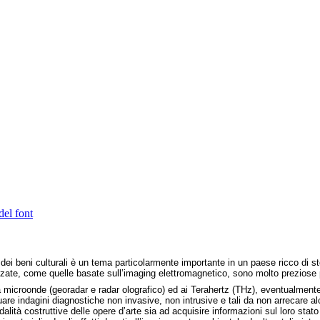
del font
ei beni culturali è un tema particolarmente importante in un paese ricco di sto
ate, come quelle basate sull’imaging elettromagnetico, sono molto preziose pe
 microonde (georadar e radar olografico) ed ai Terahertz (THz), eventualmente
uare indagini diagnostiche non invasive, non intrusive e tali da non arrecare a
alità costruttive delle opere d’arte sia ad acquisire informazioni sul loro stat