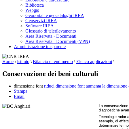
Biblioteca
Webgis
Geoportali e geocataloghi IREA
Geoservizi IREA
Software IREA
Glossario di telerilevamento
Area Riservata - Documenti
Area Riservata - Documenti (VPN)
Amministrazione trasparente
Home
\
Istituto
\
Bilancio e rendimento
\
Elenco applicazioni
\
Conservazione dei beni culturali
dimensione font
riduci dimensione font
aumenta la dimensione 
Stampa
Email
La conservazione d
diagnostiche avanz
Tecnologie radar a
esempio, di effett
determinare le mod