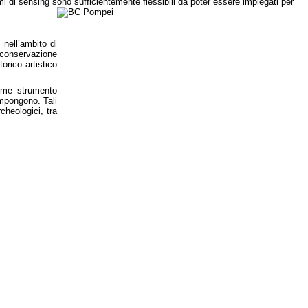
temi di sensing sono sufficientemente flessibili da poter essere impiegati per
 nell’ambito di
a conservazione
torico artistico
come strumento
compongono. Tali
cheologici, tra