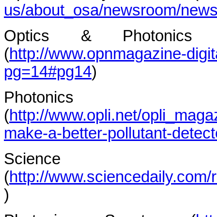
us/about_osa/newsroom/newsr
Optics & Photonic
(
http://www.opnmagazine-dig
pg=14#pg14
)
Photonics 
(
http://www.opli.net/opli_maga
make-a-better-pollutant-detect
Scien
(
http://www.sciencedaily.com
)