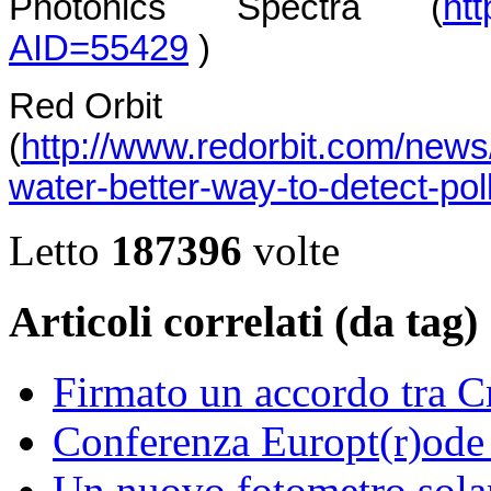
Photonics Spectra (
ht
AID=55429
)
Red Orbit
(
http://www.redorbit.com/new
water-better-way-to-detect-pol
Letto
187396
volte
Articoli correlati (da tag)
Firmato un accordo tra C
Conferenza Europt(r)od
Un nuovo fotometro solar